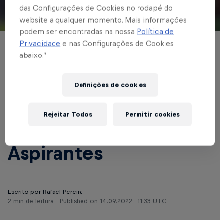
das Configurações de Cookies no rodapé do
website a qualquer momento. Mais informações
© Red Bull Bragantino
podem ser encontradas na nossa
Política de
Privacidade
e nas Configurações de Cookies
BASE MASCULINA
abaixo.”
Sub-23 do Braga
Definições de cookies
recebe o Vila Nova, no
Nabizão, pela volta da
Rejeitar Todos
Permitir cookies
semi do Brasileirão de
Aspirantes
Escrito por Rafael Pereira
2 min de leitura
Published on
14.09.2022 · 11:33 UTC