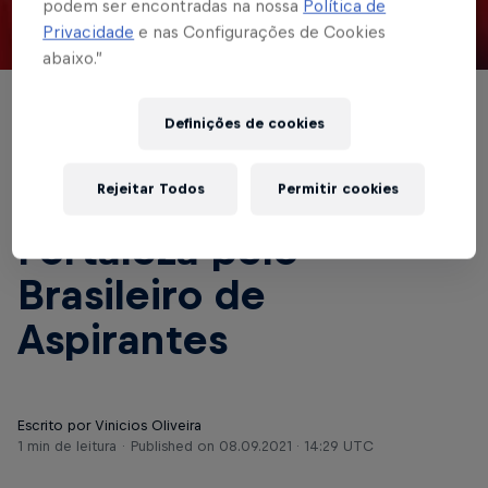
podem ser encontradas na nossa
Política de
Privacidade
e nas Configurações de Cookies
© Red Bull Bragantino
abaixo.”
ASPIRANTES
Definições de cookies
Em Jarinu, garotos do
Rejeitar Todos
Permitir cookies
Braga recebem
Fortaleza pelo
Brasileiro de
Aspirantes
Escrito por Vinicios Oliveira
1 min de leitura
Published on
08.09.2021 · 14:29 UTC