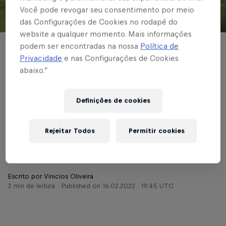
Você pode revogar seu consentimento por meio
das Configurações de Cookies no rodapé do
© Red Bull Bragantino
website a qualquer momento. Mais informações
podem ser encontradas na nossa
Política de
PAULISTÃO
Privacidade
e nas Configurações de Cookies
Red Bull Bragantino
abaixo.”
enfrenta Água Santa
Definições de cookies
em defesa da
liderança no Paulista
Rejeitar Todos
Permitir cookies
Escrito por Vinicios Oliveira
2 min de leitura
Published on
16.02.2022 · 19:45 UTC