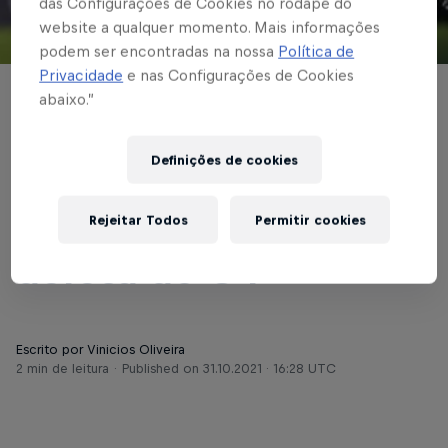
das Configurações de Cookies no rodapé do
website a qualquer momento. Mais informações
© Red Bull Bragantino
podem ser encontradas na nossa
Política de
Privacidade
e nas Configurações de Cookies
abaixo.”
BRASILEIRÃO
Na Arena Pantanal,
Definições de cookies
Red Bull Bragantino
duela com Cuiabá em
Rejeitar Todos
Permitir cookies
defesa do G4
Escrito por Vinicios Oliveira
2 min de leitura
Published on
31.10.2021 · 16:28 UTC