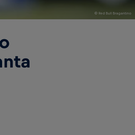
© Red Bull Bragantino
no
anta