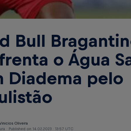
d Bull Braganti
frenta o Água S
 Diadema pelo
ulistão
Vinicios Oliveira
ura
Published on
14.02.2023 · 13:57 UTC