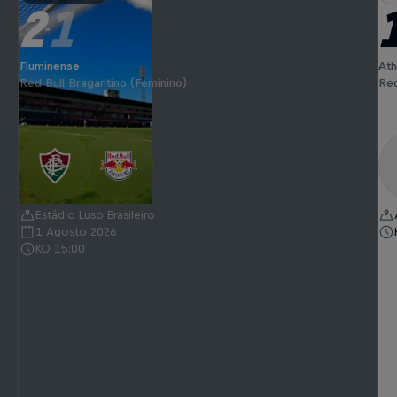
2
1
-
Fluminense
Ath
Red Bull Bragantino (Feminino)
Red
Estádio Luso Brasileiro
1 Agosto 2026
KO 15:00