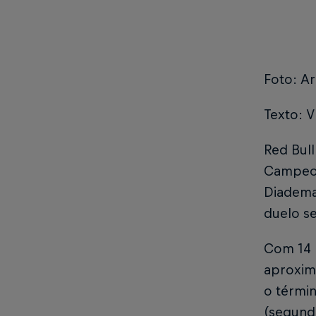
Foto: Ar
Texto: V
Red Bul
Campeona
Diadema
duelo se
Com 14 
aproxim
o térmi
(segund