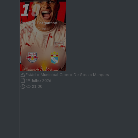
1
0
-
Red Bull Bragantino
Sporting Cristal
Estádio Municipal Cicero De Souza Marques
29 Julho 2026
KO 21:30