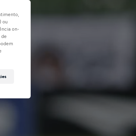
ntimento,
) ou
ência on-
 de
 podem
e
kies