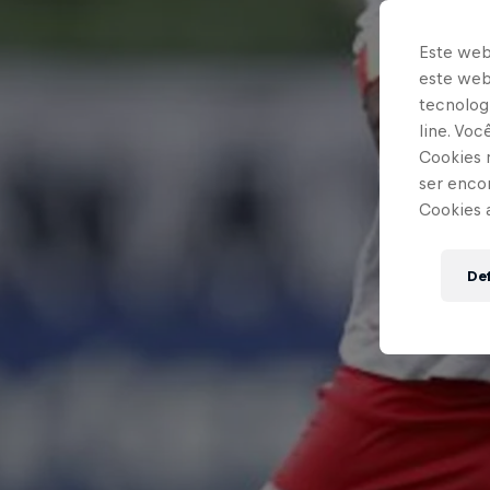
Este web
este webs
tecnologi
line. Vo
Cookies 
ser enco
Cookies 
Def