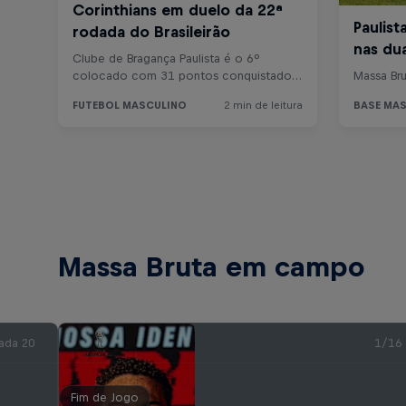
Massa Bruta em campo
ada 20
1/16
Fim de Jogo