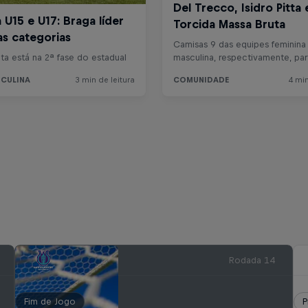
Rodada 14
Fim de Jogo
P