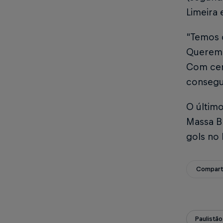
Limeira 
“Temos 
Queremos
Com cer
consegui
O último
Massa Br
gols no
Compart
Paulistão