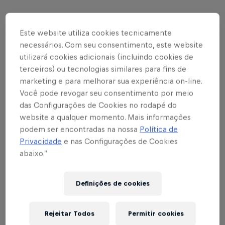
Este website utiliza cookies tecnicamente
Foto: Fernando Roberto / Red Bull Bragantino
necessários. Com seu consentimento, este website
Texto: Bruno Sousa
utilizará cookies adicionais (incluindo cookies de
terceiros) ou tecnologias similares para fins de
marketing e para melhorar sua experiência on-line.
O Red Bull Bragantino vai a campo nesta terça-feira
Você pode revogar seu consentimento por meio
(8), às 15h, pela 17ª rodada do Campeonato
das Configurações de Cookies no rodapé do
Brasileiro Sub-20 Série A de 2025. A equipe Massa
website a qualquer momento. Mais informações
Bruta visita o Santos, no Estádio Espanha, em
podem ser encontradas na nossa
Política de
Santos. O duelo coloca frente a frente duas
Privacidade
e nas Configurações de Cookies
abaixo.”
equipes que venceram na última rodada do
Brasileirão; o Santos conquistou três pontos ao
bater o América-MG, em Minas, e o Braga superou
Definições de cookies
o Flamengo, no Nabi Abi Chedid, pelo placar de 2 a
1.
Rejeitar Todos
Permitir cookies