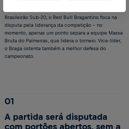
Já classificado para às quartas de final do
Brasileirão Sub-20, o Red Bull Bragantino foca na
disputa pela liderança da competição - no
momento, apenas um ponto separa a equipe Massa
Bruta do Palmeiras, que lidera o torneio. Vice-líder,
o Braga ostenta também a melhor defesa do
campeonato.
01
A partida será disputada
com portões abertos, sem a