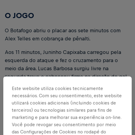
O JOGO
O Botafogo abriu o placar aos sete minutos com
Alex Telles em cobrança de pênalti.
Aos 11 minutos, Juninho Capixaba carregou pela
esquerda do ataque e fez o cruzamento para o
meio da área. Lucas Barbosa surgiu livre na
segunda trave e cabeceou firme na direção do gol.
A bola foi no alvo, mas Raul fez a defesa.
Este website utiliza cookies tecnicamente
necessários. Com seu consentimento, este website
Pouco depois, aos 13 minutos, Lucas Barbosa
utilizará cookies adicionais (incluindo cookies de
recebeu na faixa direita da intermediária, dominou,
terceiros) ou tecnologias similares para fins de
girou o corpo, carregou para o meio e soltou uma
marketing e para melhorar sua experiência on-line.
pancada de perna esquerda. Raul fez a defesa e
Você pode revogar seu consentimento por meio
mandou para escanteio.
das Configurações de Cookies no rodapé do