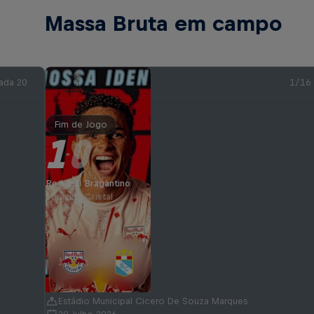
Massa Bruta em campo
ada 20
1/16
Fim de Jogo
1
0
-
Red Bull Bragantino
Sporting Cristal
Estádio Municipal Cicero De Souza Marques