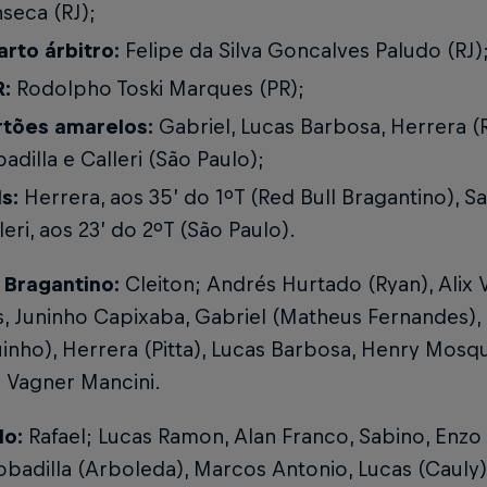
seca (RJ);
rto árbitro:
Felipe da Silva Goncalves Paludo (RJ)
R:
Rodolpho Toski Marques (PR);
rtões amarelos:
Gabriel, Lucas Barbosa, Herrera (R
adilla e Calleri (São Paulo);
s:
Herrera, aos 35’ do 1ºT (Red Bull Bragantino), Sa
leri, aos 23’ do 2ºT (São Paulo).
l Bragantino:
Cleiton; Andrés Hurtado (Ryan), Alix 
, Juninho Capixaba, Gabriel (Matheus Fernandes)
inho), Herrera (Pitta), Lucas Barbosa, Henry Mosqu
 Vagner Mancini.
lo:
Rafael; Lucas Ramon, Alan Franco, Sabino, Enzo 
obadilla (Arboleda), Marcos Antonio, Lucas (Cauly),