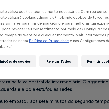
ndo minuto de partida, Herrera recebeu pela direi
site utiliza cookies tecnicamente necessários. Com seu conse
ra dentro e arriscou o chute de longa distância. A
ite utilizará cookies adicionais (incluindo cookies de terceiros
óxima à trave esquerda do goleiro, mas foi para fo
as similares para fins de marketing e para melhorar sua experi
cê pode revogar seu consentimento por meio das Configurações
osquera recebeu pela esquerda aos 19 minutos, pa
no rodapé do website a qualquer momento. Mais informações
, driblou dois defensores adversários, invadiu a á
ntradas na nossa
Política de Privacidade
e nas Configurações d
abaixo.”
sou beliscando a trave direita, bateu do lado de fo
 Bruta abriu o placar aos 35 minutos. Após cobran
inições de cookies
Rejeitar Todos
Permitir coo
 em jogada ensaiada, Henry Mosquera partiu para c
undo e bateu cruzado para o meio da área. A defe
rera na faixa central da intermediária. O argent
querda e a bola estufou as redes.
aulo empatou aos sete minutos do segundo temp