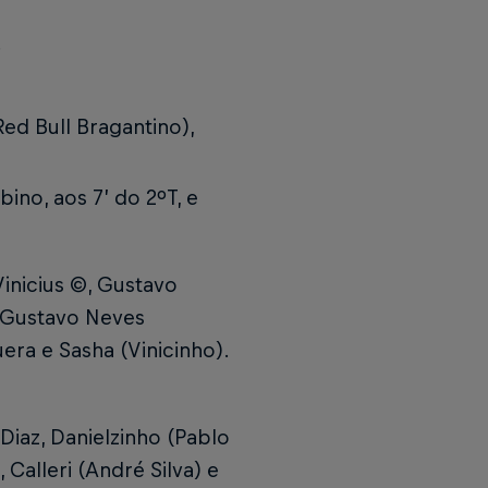
;
ed Bull Bragantino),
bino, aos 7’ do 2ºT, e
Vinicius ©, Gustavo
, Gustavo Neves
era e Sasha (Vinicinho).
Diaz, Danielzinho (Pablo
 Calleri (André Silva) e