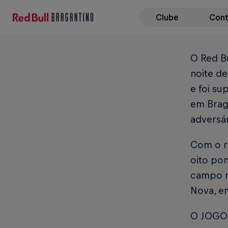
Clube
Con
O Red B
noite de
e foi su
em Braga
adversár
Com o r
oito pon
campo na
Nova, e
O JOGO