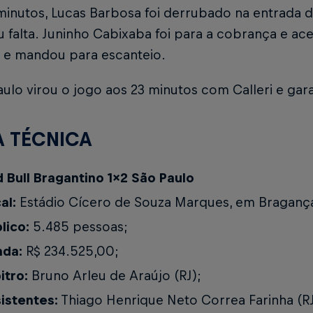
inutos, Lucas Barbosa foi derrubado na entrada d
u falta. Juninho Cabixaba foi para a cobrança e ace
a e mandou para escanteio.
ulo virou o jogo aos 23 minutos com Calleri e garan
A TÉCNICA
 Bull Bragantino 1x2 São Paulo
al:
Estádio Cícero de Souza Marques, em Bragança 
lico:
5.485 pessoas;
nda:
R$ 234.525,00;
itro:
Bruno Arleu de Araújo (RJ);
istentes:
Thiago Henrique Neto Correa Farinha (R