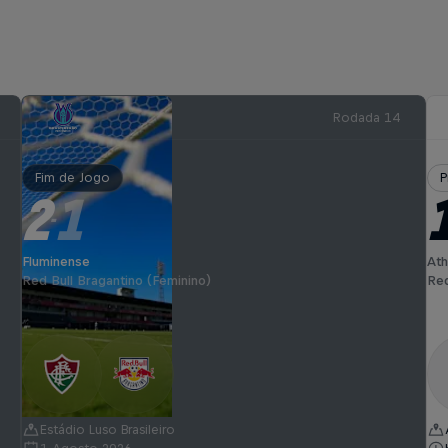
Rodada 14
Fim de Jogo
P
2
1
-
Fluminense
Ath
Red Bull Bragantino (Feminino)
Red
Estádio Luso Brasileiro