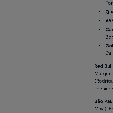
Fon
Qua
VA
Ca
Bob
Gol
Cal
Red Bul
Marques
(Rodrigu
Técnico:
São Pau
Maia), B