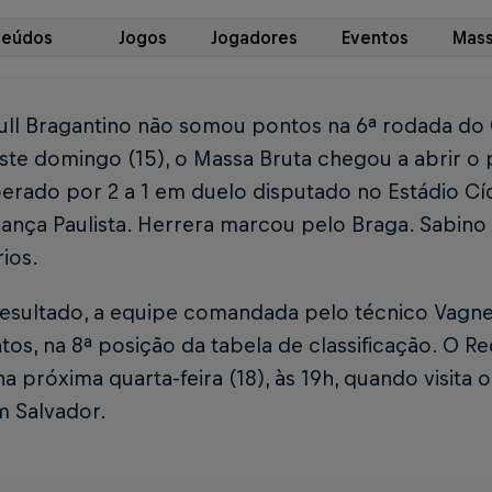
teúdos
Jogos
Jogadores
Eventos
Mass
ull Bragantino não somou pontos na 6ª rodada do 
ste domingo (15), o Massa Bruta chegou a abrir o p
perado por 2 a 1 em duelo disputado no Estádio C
nça Paulista. Herrera marcou pelo Braga. Sabino 
ios.
esultado, a equipe comandada pelo técnico Vagn
tos, na 8ª posição da tabela de classificação. O Re
 próxima quarta-feira (18), às 19h, quando visita 
m Salvador.