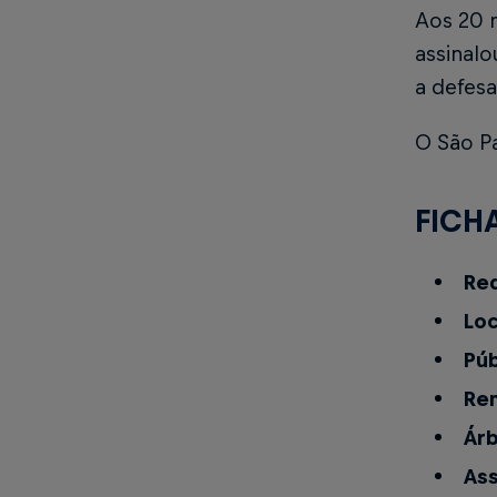
Aos 20 m
assinalo
a defes
O São Pa
FICH
Red
Loc
Púb
Re
Árb
Ass