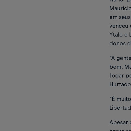
Mauricio
em seus
venceu o
Ytalo e
donos d
“A gente
bem. Ma
Jogar pe
Hurtado
“É muit
Libertad
Apesar d