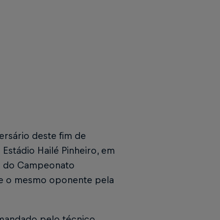
rsário deste fim de
Estádio Hailé Pinheiro, em
ada do Campeonato
cebe o mesmo oponente pela
omandado pelo técnico