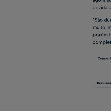
agora s
devida 
“São dua
muito i
porém te
complet
Compart
Brasileir