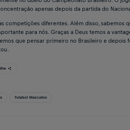
omente no duelo do Campeonato Brasileiro. O jogo
concentração apenas depois da partida do Naciona
s competições diferentes. Além disso, sabemos qu
mportante para nós. Graças a Deus temos a vantag
mos que pensar primeiro no Brasileiro e depois fo
ou.
ilhe
ão
Futebol Masculino