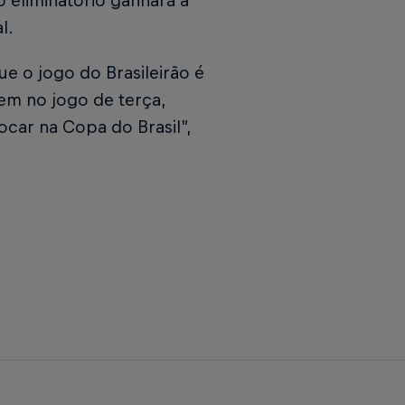
 eliminatório ganhará a
l.
e o jogo do Brasileirão é
em no jogo de terça,
car na Copa do Brasil”,