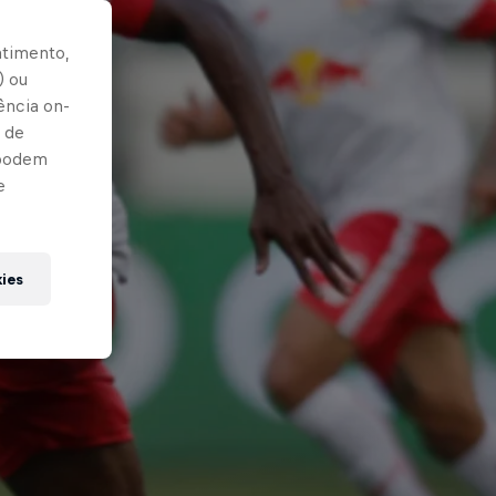
ntimento,
) ou
ência on-
 de
 podem
e
kies