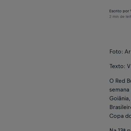
Escrito por 
2 min de lei
Foto: Ar
Texto: V
O Red B
semana n
Goiânia
Brasilei
Copa do 
Na 13ª 