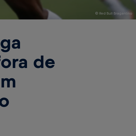
© Red Bull Bragantino
aga
fora de
ém
o