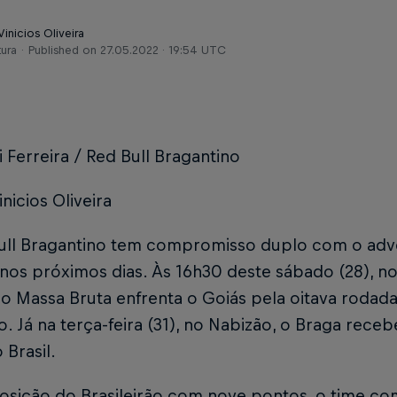
Vinicios Oliveira
tura
Published on
27.05.2022 · 19:54 UTC
i Ferreira / Red Bull Bragantino
inicios Oliveira
ull Bragantino tem compromisso duplo com o adve
os próximos dias. Às 16h30 deste sábado (28), no 
, o Massa Bruta enfrenta o Goiás pela oitava rod
ro. Já na terça-feira (31), no Nabizão, o Braga re
Brasil.
posição do Brasileirão com nove pontos, o time c