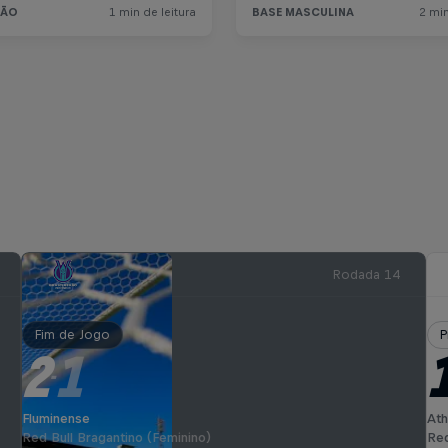
Rodada 14
Fim de Jogo
P
2
1
-
Fluminense
Ath
Red Bull Bragantino (Feminino)
Red