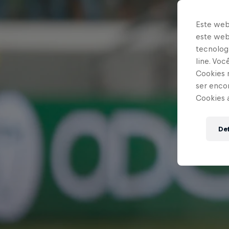
Este web
este webs
tecnologi
line. Vo
Cookies 
ser enco
Cookies 
Def