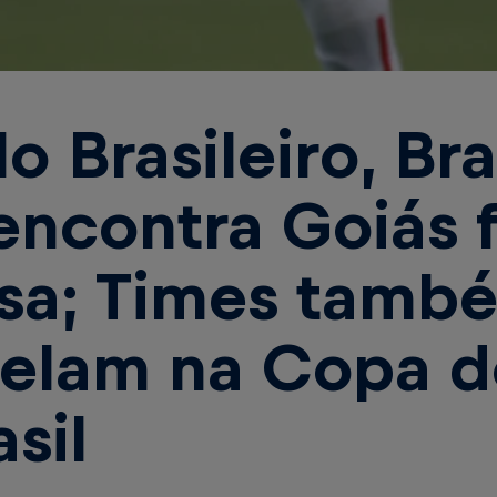
lo Brasileiro, Br
encontra Goiás 
sa; Times tamb
elam na Copa d
asil