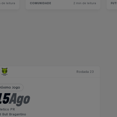
Rodada 23
róximo Jogo
15
Ago
letico PR
 Bull Bragantino