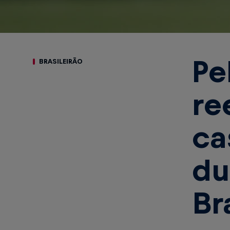
Pe
BRASILEIRÃO
re
ca
du
Br