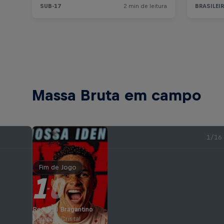
Massa Bruta em campo
1/16
Fim de Jogo
1
0
-
Red Bull Bragantino
Sporting Cristal