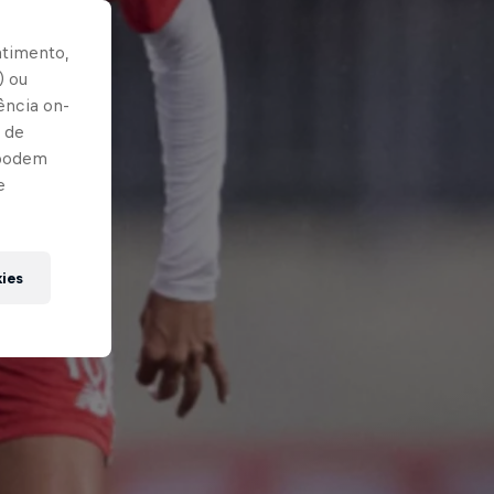
ntimento,
) ou
ência on-
 de
 podem
e
kies