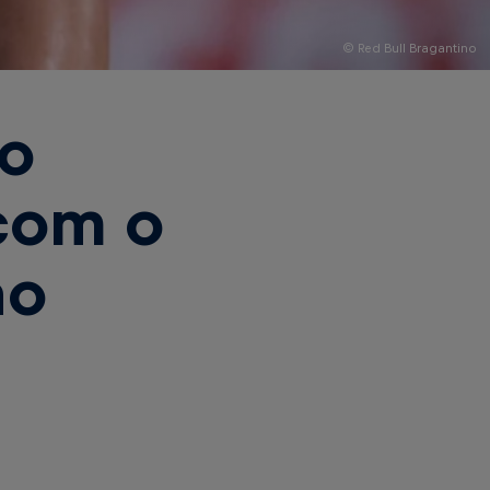
© Red Bull Bragantino
no
com o
ão