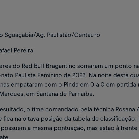
éo Sguaçabia/Ag. Paulistão/Centauro
afael Pereira
eres do Red Bull Bragantino somaram um ponto na
to Paulista Feminino de 2023. Na noite desta quart
inas empataram com o Pinda em 0 a 0 em partida r
 Marques, em Santana de Parnaíba.
esultado, o time comandado pela técnica Rosana 
 fica na oitava posição da tabela de classificação. 
 possuem a mesma pontuação, mas estão à frente p
ate.