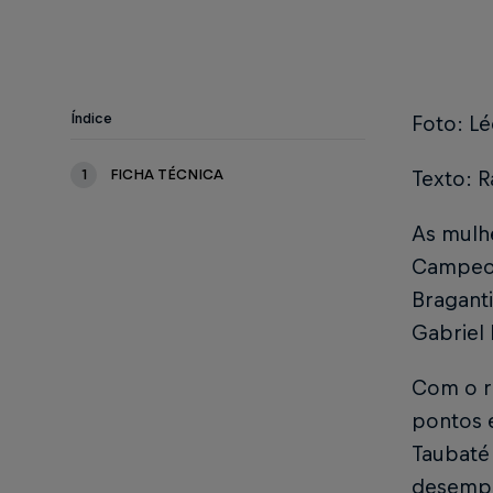
Índice
Foto: L
1
FICHA TÉCNICA
Texto: R
As mulh
Campeona
Bragant
Gabriel
Com o r
pontos e
Taubaté
desemp