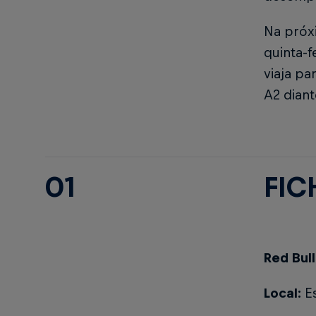
Na próxi
quinta-f
viaja pa
A2 dian
01
FIC
Red Bull
Local:
E