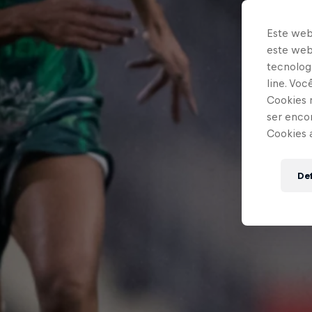
Este web
este webs
tecnologi
line. Vo
Cookies 
ser enco
Cookies 
Def