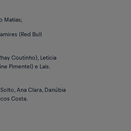
o Matias;
Tamires (Red Bull
Rhay Coutinho), Leticia
line Pimentel) e Lais.
 Solto, Ana Clara, Danúbia
arcos Costa.