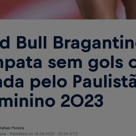
d Bull Braganti
pata sem gols 
nda pelo Paulist
minino 2023
Rafael Pereira
tura
Published on
14.06.2023 · 20:26 UTC