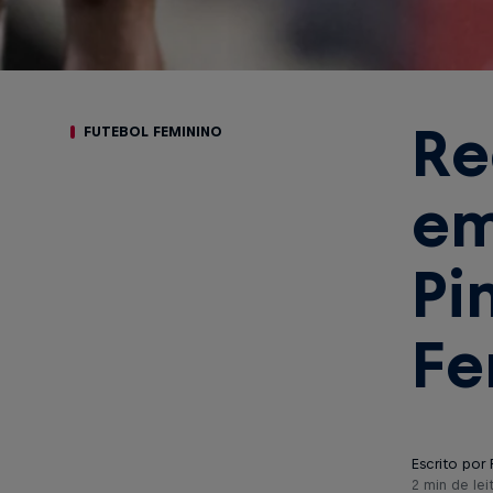
Re
FUTEBOL FEMININO
em
Pi
Fe
Escrito por 
2 min de lei