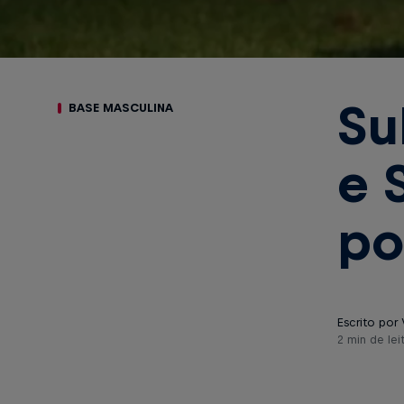
Su
BASE MASCULINA
e 
po
Escrito por 
2 min de lei