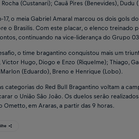
 Rocha (Custanari); Cauã Pires (Benevides), Dudu 
-17, o meia Gabriel Amaral marcou os dois gols do
bre o Brasilis. Com este placar, o elenco treinado
pontos, continuando na vice-liderança do Grupo 03
safio, o time bragantino conquistou mais um triu
), Victor Hugo, Diogo e Enzo (Riquelme); Thiago, G
 Marlon (Eduardo), Breno e Henrique (Lobo).
s categorias do Red Bull Bragantino voltam a ca
arar o União São João. Os duelos serão realizado
 Ometto, em Araras, a partir das 9 horas.
ilhe