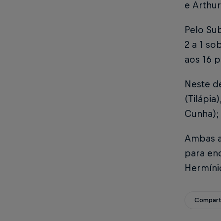
e Arthur
Pelo Sub
2 a 1 so
aos 16 
Neste de
(Tilápia
Cunha);
Ambas a
para enc
Hermínio
Compart