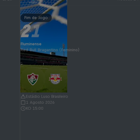
Fim de Jogo
2
1
-
Fluminense
Red Bull Bragantino (Feminino)
Estádio Luso Brasileiro
1 Agosto 2026
KO 15:00