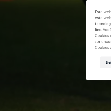
Este web
este webs
tecnologi
line. Vo
Cookies 
ser enco
Cookies 
Def