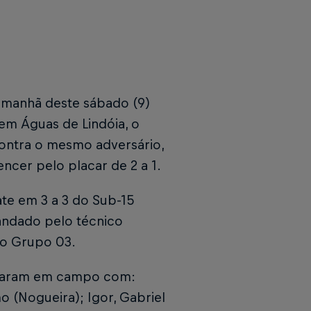
 a manhã deste sábado (9)
em Águas de Lindóia, o
Contra o mesmo adversário,
ncer pelo placar de 2 a 1.
te em 3 a 3 do Sub-15
andado pelo técnico
do Grupo 03.
ntraram em campo com:
o (Nogueira); Igor, Gabriel