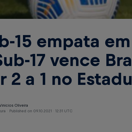
b-15 empata em 
Sub-17 vence Bras
r 2 a 1 no Estadu
Vinicios Oliveira
tura
Published on
09.10.2021 · 12:31 UTC