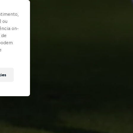
ntimento,
) ou
ência on-
 de
 podem
e
kies