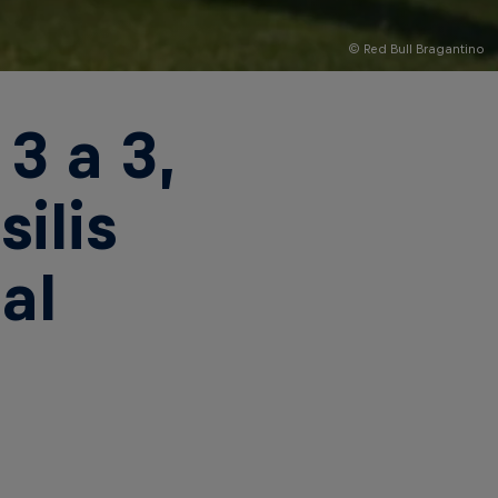
© Red Bull Bragantino
3 a 3,
ilis
al