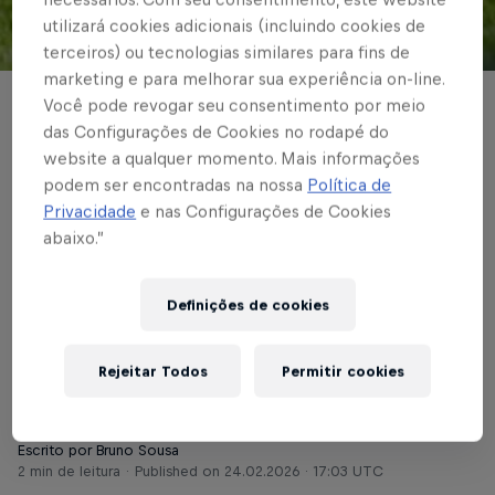
utilizará cookies adicionais (incluindo cookies de
© Red Bull Bragantino
terceiros) ou tecnologias similares para fins de
marketing e para melhorar sua experiência on-line.
Você pode revogar seu consentimento por meio
BASE MASCULINA
das Configurações de Cookies no rodapé do
Braga busca um ponto
website a qualquer momento. Mais informações
podem ser encontradas na nossa
Política de
contra o Juventude,
Privacidade
e nas Configurações de Cookies
abaixo.”
fora de casa, pelo
Brasileirão Sub-20
Definições de cookies
Ezequiel Gonzalez marcou de cabeça e a
Rejeitar Todos
Permitir cookies
equipe Massa Bruta ficou no 1 a 1
Escrito por Bruno Sousa
2 min de leitura
Published on
24.02.2026 · 17:03 UTC