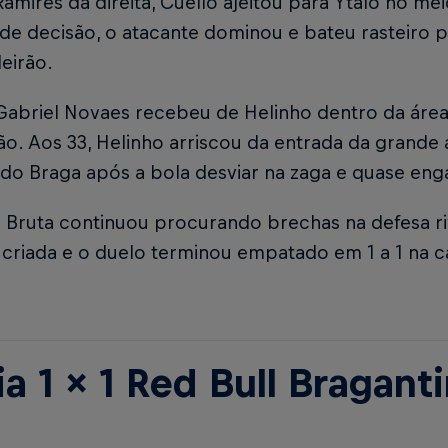
Ramires da direita, Cuello ajeitou para Ytalo no me
e decisão, o atacante dominou e bateu rasteiro p
leirão.
Gabriel Novaes recebeu de Helinho dentro da área 
ção. Aos 33, Helinho arriscou da entrada da grande
 do Braga após a bola desviar na zaga e quase eng
 Bruta continuou procurando brechas na defesa r
i criada e o duelo terminou empatado em 1 a 1 na c
ia 1 x 1 Red Bull Bragant