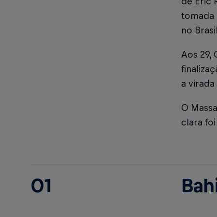
de Eric 
tomada d
no Brasi
Aos 29, 
finaliza
a virada
O Massa
clara fo
01
Bah