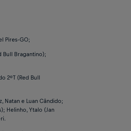
el Pires-GO;
 Bull Bragantino);
do 2ºT (Red Bull
z, Natan e Luan Cândido;
; Helinho, Ytalo (Jan
ri.