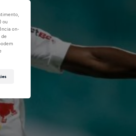
ntimento,
) ou
ência on-
 de
 podem
e
kies