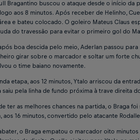
ll Bragantino buscou o ataque desde o início da p
 logo aos 8 minutos. Após receber de Helinho, Cue
área e bateu colocado. O goleiro Mateus Claus es
uda do travessão para evitar o primeiro gol do M
 após boa descida pelo meio, Aderlan passou para 
eiro girar sobre o marcador e soltar um forte ch
alvou o time baiano novamente.
da etapa, aos 12 minutos, Ytalo arriscou da entra
a saiu pela linha de fundo próxima à trave direita d
de ter as melhores chances na partida, o Braga fo
, aos 16 minutos, convertido pelo atacante Rodall
abater, o Braga empatou o marcador oito minutos