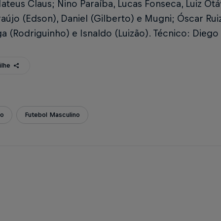
teus Claus; Nino Paraíba, Lucas Fonseca, Luiz Otá
aújo (Edson), Daniel (Gilberto) e Mugni; Óscar Ru
a (Rodriguinho) e Isnaldo (Luizão). Técnico: Dieg
ilhe
ão
Futebol Masculino