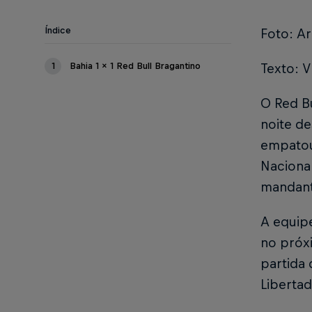
Índice
Foto: Ar
1
Bahia 1 x 1 Red Bull Bragantino
Texto: V
O Red B
noite de
empatou
Nacional
mandant
A equip
no próxi
partida 
Libertad