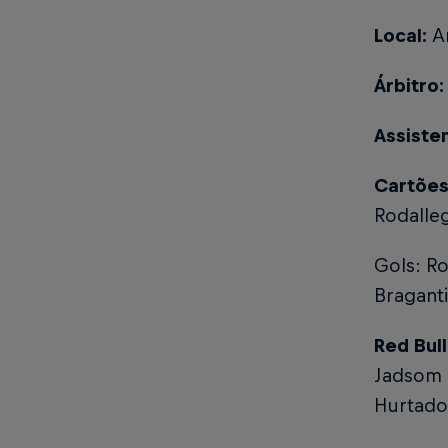
Local:
A
Árbitro
Assiste
Cartões
Rodalle
Gols: Ro
Braganti
Red Bul
Jadsom (
Hurtado)