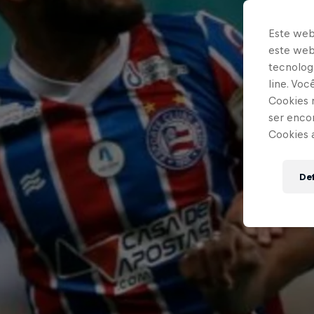
Este web
este webs
tecnologi
line. Vo
Cookies 
ser enco
Cookies 
Def