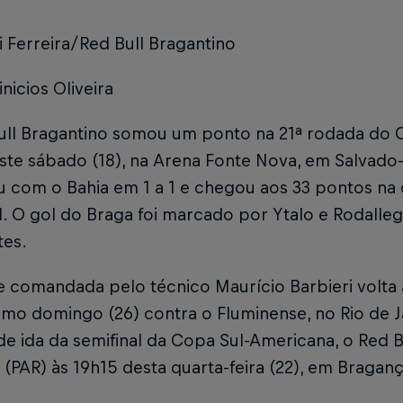
i Ferreira/Red Bull Bragantino
inicios Oliveira
ull Bragantino somou um ponto na 21ª rodada do 
ste sábado (18), na Arena Fonte Nova, em Salvado
 com o Bahia em 1 a 1 e chegou aos 33 pontos na 
. O gol do Braga foi marcado por Ytalo e Rodalle
es.
e comandada pelo técnico Maurício Barbieri volta 
mo domingo (26) contra o Fluminense, no Rio de Ja
de ida da semifinal da Copa Sul-Americana, o Red 
 (PAR) às 19h15 desta quarta-feira (22), em Braganç