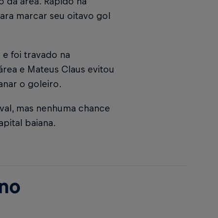
io da área. Rápido na
ara marcar seu oitavo gol
e foi travado na
 área e Mateus Claus evitou
anar o goleiro.
ival, mas nenhuma chance
apital baiana.
ino