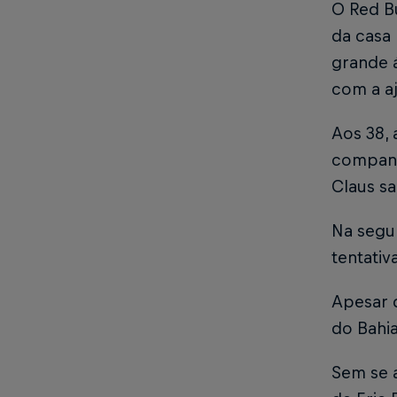
O Red Bu
da casa
grande 
com a aj
Aos 38,
companh
Claus s
Na segun
tentativ
Apesar 
do Bahia
Sem se 