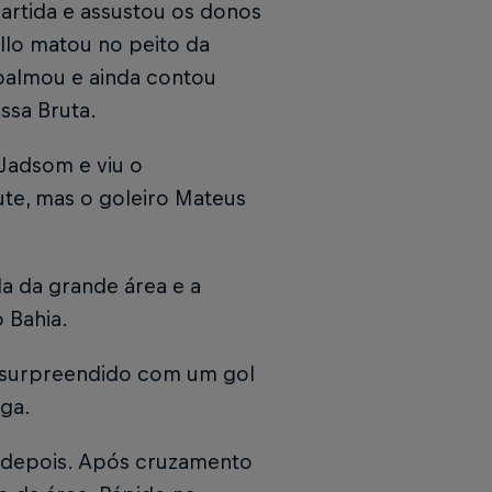
artida e assustou os donos
llo matou no peito da
palmou e ainda contou
assa Bruta.
Jadsom e viu o
ute, mas o goleiro Mateus
da da grande área e a
o Bahia.
i surpreendido com um gol
ega.
 depois. Após cruzamento