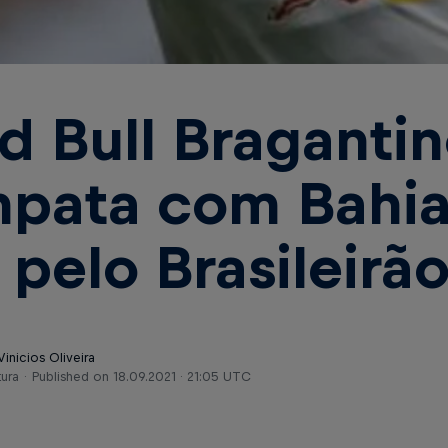
d Bull Braganti
pata com Bahia
1 pelo Brasileirã
Vinicios Oliveira
tura
Published on
18.09.2021 · 21:05 UTC