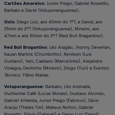
Cartões Amarelos:
Junior Prego, Gabriel Rossetto,
Barbato e David (Votuporanguense);
Gols:
Diego Luiz, aos 40min do 1ºT, e David, aos
25min do 2ºT (Votuporanguense), Mineiro, aos
47min e aos 50min do 2ºT (Red Bull Bragantino).
Red Bull Bragantino:
Léo Aragão; Jhonny, Deverlan,
Kauan Martins (Chumbinho), Renilson (Luis
Gustavo), Yani, Caetano (Marcelinho), Alejandro
Viniegra, Dentinho (Mineiro), Diogo (Yuri) e Everton.
Técnico: Fábio Matias.
Votuporanguense:
Barbato; Lito Andrade,
Guilherme Café (Lucas Morais), Gustavo Alcindo,
Gabriel Almeida, Junior Prego (Fabricio), Sávio
Araújo (Thales Tim), Mateus Norton, Gabriel
Rossetto, Flávio (Gabryel) e Diego Luiz (David).