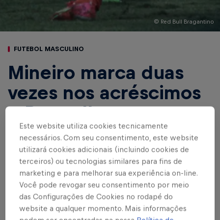
© Red Bull Bragantino
FUTEBOL MASCULINO
Mineiro marca duas
vezes nos acréscimos
e Braga II empata com
Este website utiliza cookies tecnicamente
o Votuporanguense
necessários. Com seu consentimento, este website
pelo Paulistão A3
utilizará cookies adicionais (incluindo cookies de
terceiros) ou tecnologias similares para fins de
marketing e para melhorar sua experiência on-line.
Você pode revogar seu consentimento por meio
Escrito por Rafael Pereira
das Configurações de Cookies no rodapé do
4 min de leitura
Published on
18.02.2023 · 18:50 UTC
website a qualquer momento. Mais informações