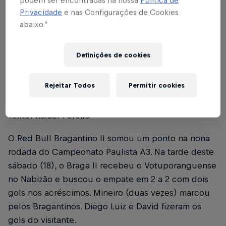
podem ser encontradas na nossa
Política de
Privacidade
e nas Configurações de Cookies
abaixo.”
Índice
Definições de cookies
FICHA TÉCNICA
1
Rejeitar Todos
Permitir cookies
Foto: Diogo Silva
Texto: Rafael Pereira
O Red Bull Bragantino II somou um ponto na nona
rodada do Campeonato Paulista A3. Na tarde deste
sábado (18), o Braga II recebeu o Votuporanguense
no Nabizão e buscou o empate em 2 a 2 com dois
gols nos acréscimos. Mineiro (duas vezes) marcou
pelos Bragantinos. Diego Luiz e David fizeram os
gols do visitante.