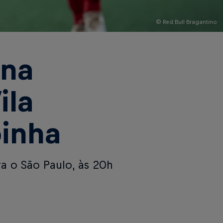
© Red Bull Bragantino
 na
ila
inha
a o São Paulo, às 20h