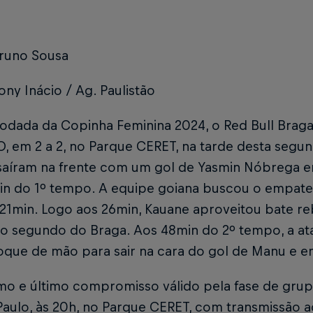
Bruno Sousa
ny Inácio / Ag. Paulistão
 rodada da Copinha Feminina 2024, o Red Bull Brag
 em 2 a 2, no Parque CERET, na tarde desta segund
saíram na frente com um gol de Yasmin Nóbrega e
in do 1º tempo. A equipe goiana buscou o empate
s 21min. Logo aos 26min, Kauane aproveitou bate r
o segundo do Braga. Aos 48min do 2º tempo, a ata
oque de mão para sair na cara do gol de Manu e em
mo e último compromisso válido pela fase de grup
aulo, às 20h, no Parque CERET, com transmissão a