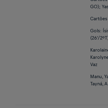
GO); Yas
Cartões
Gols: Ís
(26'/2ºT
Karolaine
Karolyne
Vaz
Manu, Ya
Tayná, A