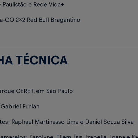
 Paulistão e Rede Vida+
va-GO 2x2 Red Bull Bragantino
HA TÉCNICA
Parque CERET, em São Paulo
 Gabriel Furlan
tes: Raphael Martinasso Lima e Daniel Souza Silva
amarelos: Karolyne, Ellem, Ísis, Izabella, Joana e Ka