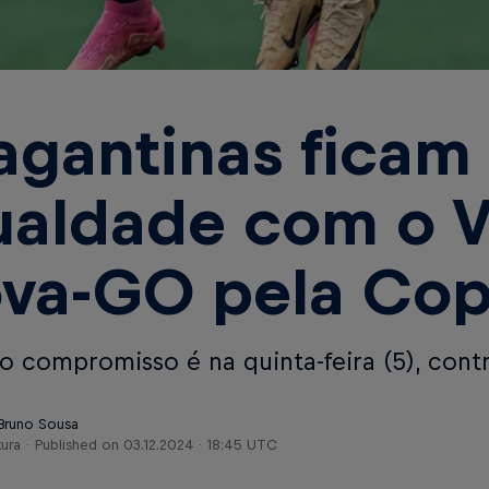
agantinas ficam
ualdade com o V
va-GO pela Cop
o compromisso é na quinta-feira (5), contr
 Bruno Sousa
tura
Published on
03.12.2024 · 18:45 UTC