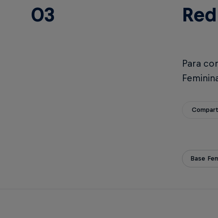
03
Red
Para co
Feminin
Compart
Base Fem