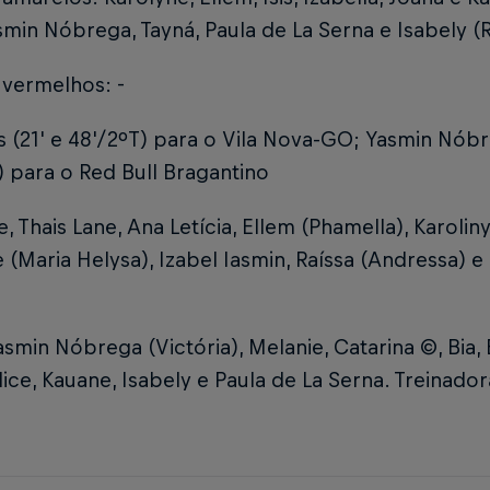
min Nóbrega, Tayná, Paula de La Serna e Isabely (
 vermelhos: -
is (21' e 48'/2ºT) para o Vila Nova-GO; Yasmin Nób
) para o Red Bull Bragantino
, Thais Lane, Ana Letícia, Ellem (Phamella), Karoliny S
 (Maria Helysa), Izabel Iasmin, Raíssa (Andressa) e
smin Nóbrega (Victória), Melanie, Catarina ©, Bia,
lice, Kauane, Isabely e Paula de La Serna. Treinador