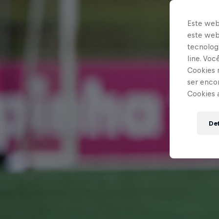
Este web
este webs
tecnologi
line. Vo
Cookies 
ser enco
Cookies 
Def