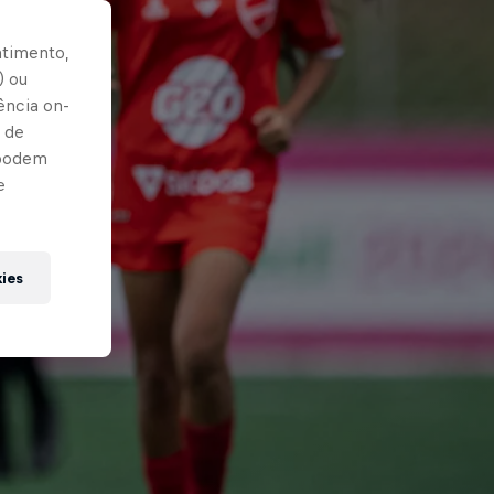
ntimento,
) ou
ência on-
 de
 podem
e
kies