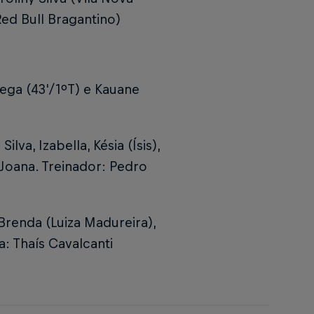
Red Bull Bragantino)
rega (43'/1ºT) e Kauane
ilva, Izabella, Késia (Ísis),
 Joana. Treinador: Pedro
 Brenda (Luiza Madureira),
a: Thaís Cavalcanti