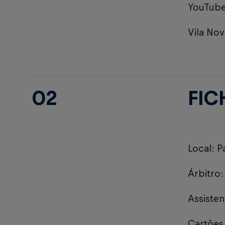
YouTube
Vila No
02
FIC
Local: 
Árbitro:
Assisten
Cartões 