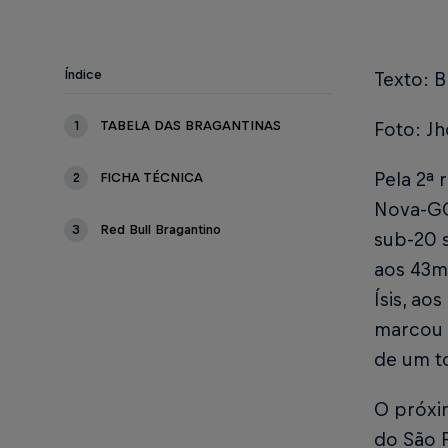
Índice
Texto: 
1
TABELA DAS BRAGANTINAS
Foto: Jho
Pela 2ª
2
FICHA TÉCNICA
Nova-GO,
3
Red Bull Bragantino
sub-20 
aos 43m
Ísis, ao
marcou 
de um t
O próxi
do São P