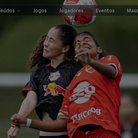
teúdos
Jogos
Jogadores
Eventos
Mass