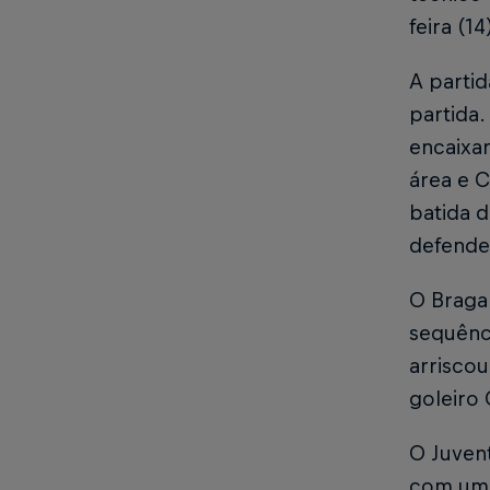
feira (1
A parti
partida.
encaixar
área e 
batida d
defende
O Braga 
sequênci
arriscou
goleiro 
O Juven
com um 