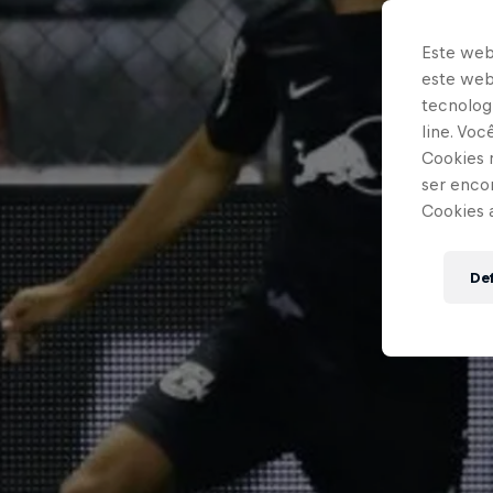
Este web
este webs
tecnologi
line. Vo
Cookies 
ser enco
Cookies 
Def