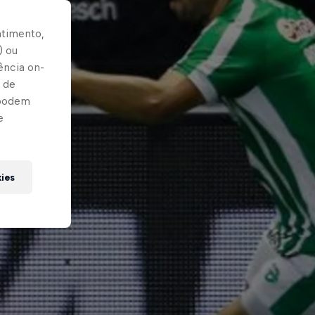
ntimento,
) ou
ência on-
 de
 podem
e
kies