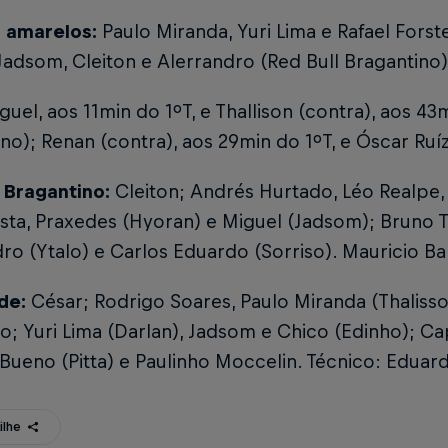
 amarelos:
Paulo Miranda, Yuri Lima e Rafael Forst
Jadsom, Cleiton e Alerrandro (Red Bull Bragantino)
uel, aos 11min do 1ºT, e Thallison (contra), aos 43
no); Renan (contra), aos 29min do 1ºT, e Óscar Ruíz
l Bragantino:
Cleiton; Andrés Hurtado, Léo Realpe
sta, Praxedes (Hyoran) e Miguel (Jadsom); Bruno T
ro (Ytalo) e Carlos Eduardo (Sorriso). Mauricio Bar
de:
César; Rodrigo Soares, Paulo Miranda (Thalisson
o; Yuri Lima (Darlan), Jadsom e Chico (Edinho); Ca
Bueno (Pitta) e Paulinho Moccelin. Técnico: Eduard
ilhe