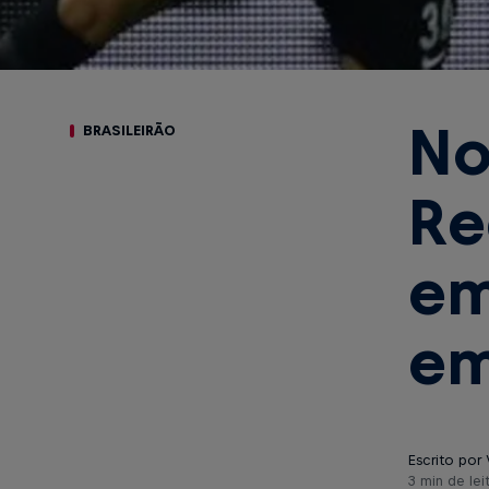
No
BRASILEIRÃO
Re
em
em
Escrito por 
3 min de lei