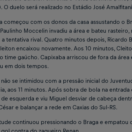
4). O duelo será realizado no Estádio José Amalfita
da começou com os donos da casa assustando o Br
 Paulinho Moccelin invadiu a área e bateu rasteiro,
 a tentativa rival. Quatro minutos depois, Ricardo
Cleiton encaixou novamente. Aos 10 minutos, Clei
o time gaúcho. Capixaba arriscou de fora da área 
u em dois tempos.
não se intimidou com a pressão inicial do Juventud
a, aos 11 minutos. Após sobra de bola na entrada 
 de esquerda e viu Miguel desviar de cabeça dent
César e balançar a rede em Caxias do Sul-RS.
tude continuou pressionando o Braga e empatou 
gol contra do zagueiro Renan.