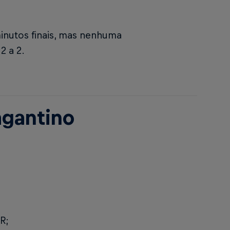
inutos finais, mas nenhuma
2 a 2.
ragantino
R;