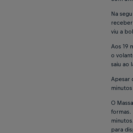
Na segu
receber 
viu a bo
Aos 19 m
o volan
saiu ao 
Apesar d
minutos
O Massa 
formas. 
minutos.
para di