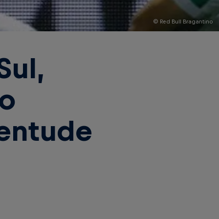
© Red Bull Bragantino
Sul,
no
entude