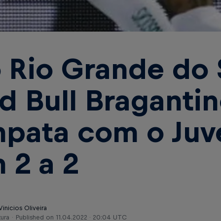
 Rio Grande do 
d Bull Braganti
pata com o Juv
 2 a 2
Vinicios Oliveira
tura
Published on
11.04.2022 · 20:04 UTC