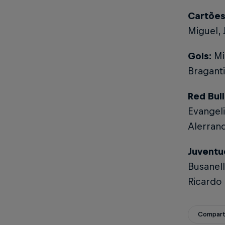
Cartões
Miguel, 
Gols:
Mig
Braganti
Red Bul
Evangeli
Alerrand
Juventu
Busanell
Ricardo 
Compart