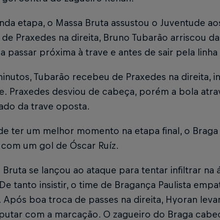
nda etapa, o Massa Bruta assustou o Juventude ao
de Praxedes na direita, Bruno Tubarão arriscou d
la passar próxima à trave e antes de sair pela linh
inutos, Tubarão recebeu de Praxedes na direita, i
te. Praxedes desviou de cabeça, porém a bola atr
lado da trave oposta.
e ter um melhor momento na etapa final, o Braga 
 com um gol de Óscar Ruíz.
Bruta se lançou ao ataque para tentar infiltrar na á
De tanto insistir, o time de Bragança Paulista emp
 Após boa troca de passes na direita, Hyoran leva
sputar com a marcação. O zagueiro do Braga cabec