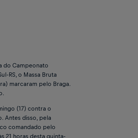
da do Campeonato
 Sul-RS, o Massa Bruta
tra) marcaram pelo Braga.
o.
mingo (17) contra o
. Antes disso, pela
enco comandado pelo
às 21 horas desta quinta-