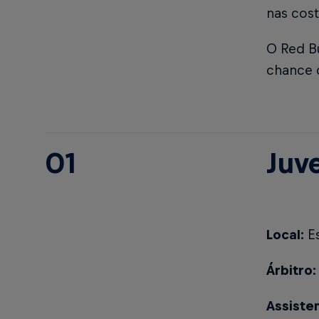
nas cost
O Red B
chance 
01
Juv
Local:
E
Árbitro
Assiste