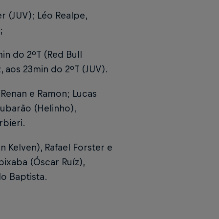
er (JUV); Léo Realpe,
;
min do 2ºT (Red Bull
, aos 23min do 2ºT (JUV).
, Renan e Ramon; Lucas
ubarão (Helinho),
bieri.
 Kelven), Rafael Forster e
pixaba (Óscar Ruíz),
o Baptista.