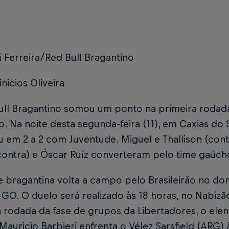
i Ferreira/Red Bull Bragantino
inicios Oliveira
ull Bragantino somou um ponto na primeira roda
ro. Na noite desta segunda-feira (11), em Caxias do
 em 2 a 2 com Juventude. Miguel e Thallison (con
contra) e Óscar Ruíz converteram pelo time gaúch
 bragantina volta a campo pelo Brasileirão no do
-GO. O duelo será realizado às 18 horas, no Nabizão
 rodada da fase de grupos da Libertadores, o el
Mauricio Barbieri enfrenta o Vélez Sarsfield (ARG) 