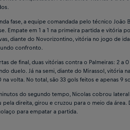
dos.
nda fase, a equipe comandada pelo técnico João B
. Empate em 1 a 1 na primeira partida e vitória po
vas, diante do Novorizontino, vitória no jogo de id
gundo confronto.
tas de final, duas vitórias contra o Palmeiras: 2 a 
do duelo. Já na semi, diante do Mirassol, vitória n
 na volta. No total, são 33 gols feitos e apenas 9 s
minutos do segundo tempo, Nicolas cobrou lateral 
pela direita, girou e cruzou para o meio da área.
golaço para empatar a partida.