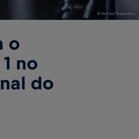
© Red Bull Bragantino
 o
 1 no
inal do