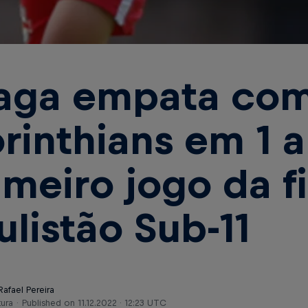
aga empata com
rinthians em 1 a
imeiro jogo da f
ulistão Sub-11
Rafael Pereira
tura
Published on
11.12.2022 · 12:23 UTC