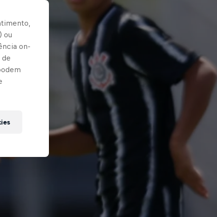
ntimento,
) ou
ência on-
 de
 podem
e
kies