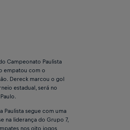
o do Campeonato Paulista
ino empatou com o
istão. Dereck marcou o gol
neio estadual, será no
 Paulo.
ça Paulista segue com uma
se na liderança do Grupo 7,
empates nos oito jogos