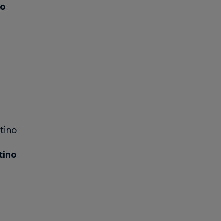
no
tino
ntino