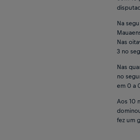
disputa
Na segu
Mauaense
Nas oita
3 no se
Nas quar
no segun
em 0 a 0
Aos 10 
dominou 
fez um 