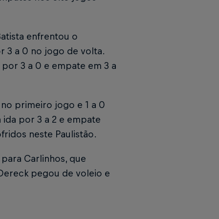
atista enfrentou o
r 3 a 0 no jogo de volta.
a por 3 a 0 e empate em 3 a
0 no primeiro jogo e 1 a 0
a ida por 3 a 2 e empate
ofridos neste Paulistão.
para Carlinhos, que
 Dereck pegou de voleio e