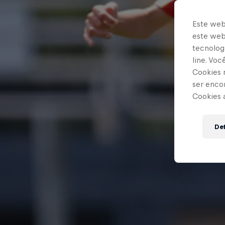
Este web
este webs
tecnologi
line. Vo
Cookies 
ser enco
Cookies 
Def