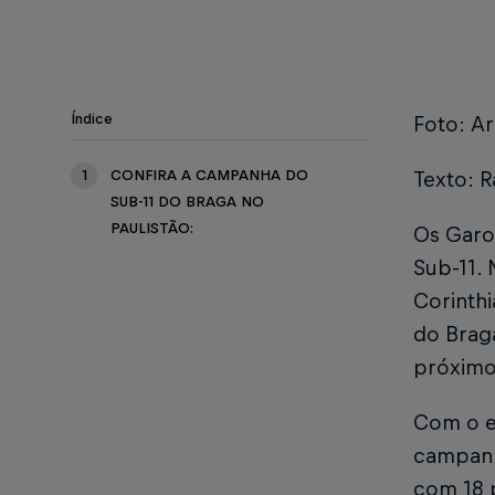
Índice
Foto: Ar
1
CONFIRA A CAMPANHA DO
Texto: R
SUB-11 DO BRAGA NO
PAULISTÃO:
Os Garot
Sub-11.
Corinthi
do Braga
próximo 
Com o e
campanha
com 18 p