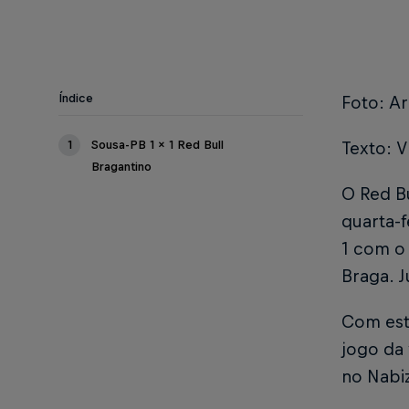
Índice
Foto: Ar
1
Sousa-PB 1 x 1 Red Bull
Texto: V
Bragantino
O Red B
quarta-f
1 com o 
Braga. 
Com este
jogo da 
no Nabi