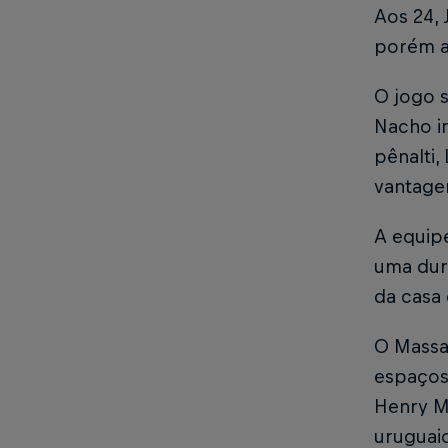
Aos 24, 
porém a
O jogo 
Nacho in
pênalti,
vantag
A equipe
uma dur
da casa
O Massa
espaços 
Henry M
uruguai