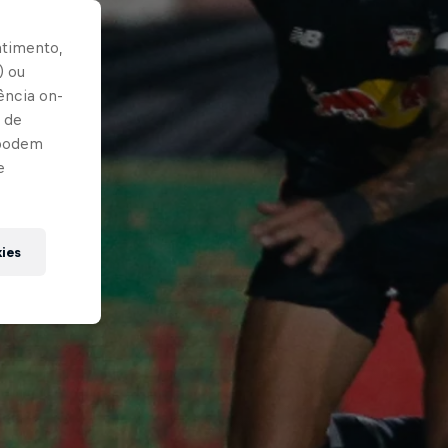
ntimento,
) ou
ência on-
 de
 podem
e
kies