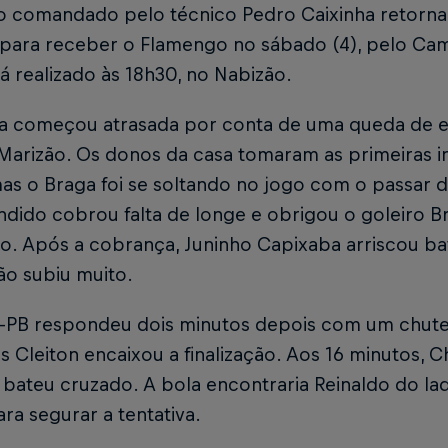
o comandado pelo técnico Pedro Caixinha retorna 
) para receber o Flamengo no sábado (4), pelo Ca
á realizado às 18h30, no Nabizão.
da começou atrasada por conta de uma queda de e
Marizão. Os donos da casa tomaram as primeiras i
as o Braga foi se soltando no jogo com o passar 
ndido cobrou falta de longe e obrigou o goleiro B
o. Após a cobrança, Juninho Capixaba arriscou ba
ção subiu muito.
-PB respondeu dois minutos depois com um chute 
s Cleiton encaixou a finalização. Aos 16 minutos, C
e bateu cruzado. A bola encontraria Reinaldo do la
ra segurar a tentativa.