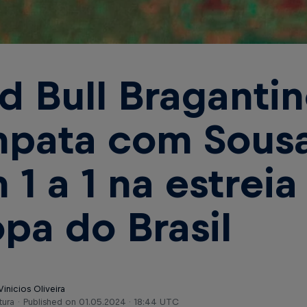
d Bull Braganti
pata com Sous
 1 a 1 na estreia
pa do Brasil
Vinicios Oliveira
tura
Published on
01.05.2024 · 18:44 UTC