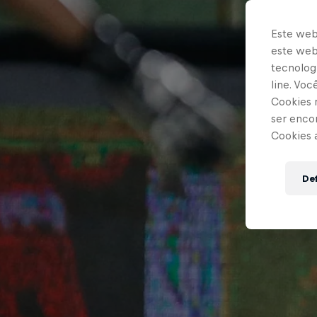
Este web
este webs
tecnologi
line. Vo
Cookies 
ser enco
Cookies 
Def