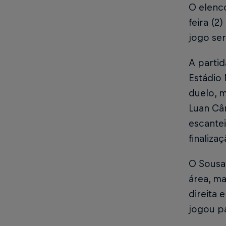
O elenc
feira (2
jogo ser
A parti
Estádio 
duelo, m
Luan Câ
escantei
finaliza
O Sousa
área, ma
direita 
jogou pa