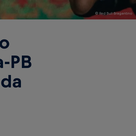
© Red Bull Bragantino
no
a-PB
 da