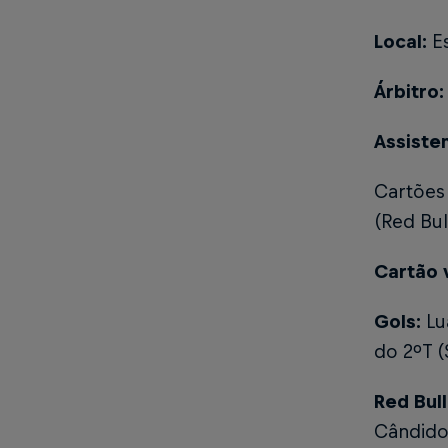
Local:
E
Árbitro:
Assiste
Cartões
(Red Bu
Cartão 
Gols:
Lu
do 2ºT 
Red Bul
Cândido