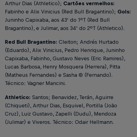
Arthur Dias (Athletico);
Cartões vermelhos:
Fabinho e Alix Vinicius (Red Bull Bragantino);
Gols:
Juninho Capixaba, aos 43' do 1ºT (Red Bull
Bragantino), e Julimar, aos 34' do 2ºT (Athletico).
Red Bull Bragantino:
Cleiton; Andrés Hurtado
(Eduardo), Alix Vinicius, Pedro Henrique, Juninho
Capixaba, Fabinho, Gustavo Neves (Eric Ramires),
Lucas Barbosa, Henry Mosquera (Herrera), Pitta
(Matheus Fernandes) e Sasha © (Fernando).
Técnico: Vagner Mancini.
Athletico:
Santos; Benavidez, Terán, Aguirre
(Chiqueti), Arthur Dias, Esquivel, Portilla (João
Cruz), Luiz Gustavo, Zapelli (Dudu), Mendoza
(Julimar) e Viveros.
Técnico: Odair Hellmann.