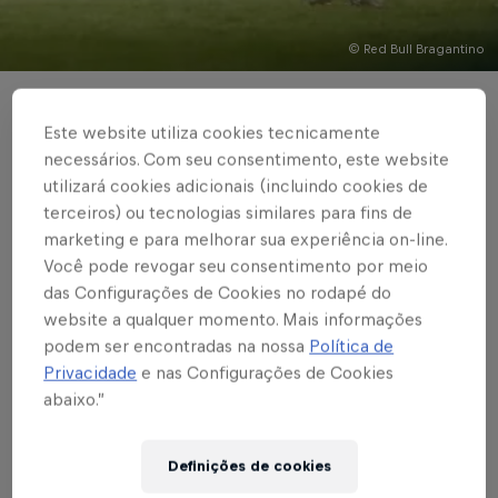
© Red Bull Bragantino
BRASILEIRÃO
Este website utiliza cookies tecnicamente
Em casa, Braga
necessários. Com seu consentimento, este website
utilizará cookies adicionais (incluindo cookies de
empata com o
terceiros) ou tecnologias similares para fins de
marketing e para melhorar sua experiência on-line.
Athletico em 1 a 1 pela
Você pode revogar seu consentimento por meio
4ª rodada do
das Configurações de Cookies no rodapé do
website a qualquer momento. Mais informações
Brasileirão
podem ser encontradas na nossa
Política de
Privacidade
e nas Configurações de Cookies
abaixo.”
Massa Bruta chegou aos sete pontos e se
manteve na parte de cima da tabela
Definições de cookies