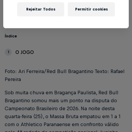
Escrito por Rafael Pereira
3 min de leitura
Published on
25.02.2026 · 22:22 UTC
Rejeitar Todos
Permitir cookies
Índice
O JOGO
1
Foto: Ari Ferreira/Red Bull Bragantino Texto: Rafael
Pereira
Sob muita chuva em Bragança Paulista, Red Bull
Bragantino somou mais um ponto na disputa do
Campeonato Brasileiro de 2026. Na noite desta
quarta-feira (25), o Massa Bruta empatou em 1 a 1
com o Athletico Paranaense em confronto válido