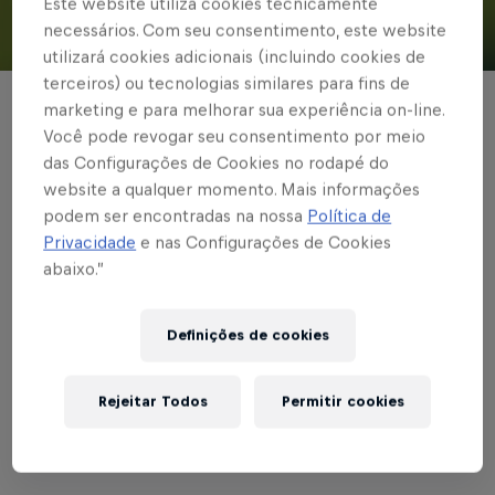
Este website utiliza cookies tecnicamente
necessários. Com seu consentimento, este website
© Red Bull Bragantino
utilizará cookies adicionais (incluindo cookies de
terceiros) ou tecnologias similares para fins de
marketing e para melhorar sua experiência on-line.
BRASILEIRÃO
Você pode revogar seu consentimento por meio
Red Bull Bragantino
das Configurações de Cookies no rodapé do
website a qualquer momento. Mais informações
fica no 1 a 1 contra o
podem ser encontradas na nossa
Política de
Cuiabá, na Arena
Privacidade
e nas Configurações de Cookies
abaixo.”
Pantanal
Definições de cookies
Escrito por Red Bull Bragantino
Rejeitar Todos
Permitir cookies
2 min de leitura
Published on
11.06.2022 · 19:11 UTC