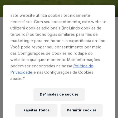
© Red Bull Bragantino
Este website utiliza cookies tecnicamente
necessários. Com seu consentimento, este website
BRASILEIRÃO
utilizará cookies adicionais (incluindo cookies de
terceiros) ou tecnologias similares para fins de
Fora de casa, Red Bull
marketing e para melhorar sua experiência on-line.
Bragantino empata
Você pode revogar seu consentimento por meio
das Configurações de Cookies no rodapé do
com Sport em 0 a 0
website a qualquer momento. Mais informações
podem ser encontradas na nossa
Política de
Privacidade
e nas Configurações de Cookies
abaixo.”
Escrito por Vinicios Oliveira
3 min de leitura
Published on
06.08.2021 · 19:02 UTC
Definições de cookies
Rejeitar Todos
Permitir cookies