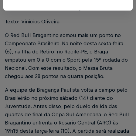
Foto: Ari Ferreira/Red Bull Bragantino
Texto: Vinicios Oliveira
O Red Bull Bragantino somou mais um ponto no
Campeonato Brasileiro. Na noite desta sexta-feira
(6), na Ilha do Retiro, no Recife-PE, o Braga
empatou em 0 a 0 com o Sport pela 15ª rodada do
Nacional. Com este resultado, o Massa Bruta
chegou aos 28 pontos na quarta posição.
A equipe de Bragança Paulista volta a campo pelo
Brasileirão no próximo sábado (14) diante do
Juventude. Antes disso, pelo duelo de ida das
quartas de final da Copa Sul-Americana, o Red Bull
Bragantino enfrenta o Rosario Central (ARG) às
19h15 desta terça-feira (10). A partida será realizada