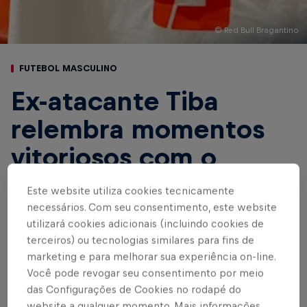
© Red Bull Bragantino
FUTEBOL MASCULINO
Ex-atacante Tiba
relembra momentos
vitoriosos com o
Massa Bruta, “fui
Este website utiliza cookies tecnicamente
muito feliz em
necessários. Com seu consentimento, este website
utilizará cookies adicionais (incluindo cookies de
Bragança”
terceiros) ou tecnologias similares para fins de
marketing e para melhorar sua experiência on-line.
Você pode revogar seu consentimento por meio
Jogador concedeu entrevista exclusiva
das Configurações de Cookies no rodapé do
antes do último confronto Caipira no
website a qualquer momento. Mais informações