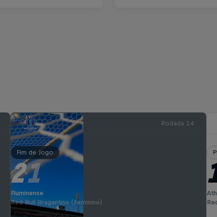
Rodada 14
Fim de Jogo
P
2
1
-
Fluminense
Ath
Red Bull Bragantino (Feminino)
Red