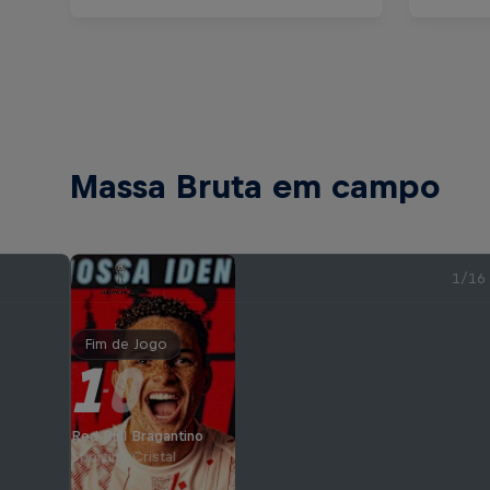
Massa Bruta em campo
1/16
Fim de Jogo
1
0
-
Red Bull Bragantino
Sporting Cristal