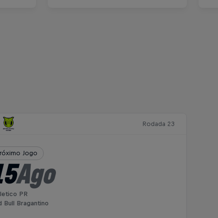
Rodada 23
róximo Jogo
15
Ago
letico PR
 Bull Bragantino