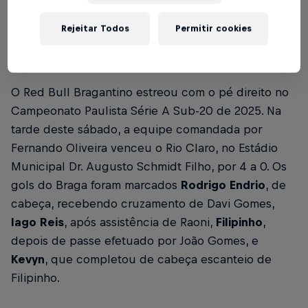
Rejeitar Todos
Permitir cookies
Foto: Divulgação / Red Bull Bragantino Texto:
Bruno Sousa
O Red Bull Bragantino estreou com o pé direito no
Campeonato Paulista Série A Sub-20 de 2025. Na
tarde deste sábado, a equipe comandada por
Fernando Oliveira venceu o Rio Claro, no Estádio
Municipal Dr. Augusto Schmidt Filho, por 4 a 0. Os
gols do Braga foram marcados
Rodrigo Endrio
, de
cabeça, recebendo cruzamento de Davi Gomes,
Iago Reis
, após assistência de Raoni,
Filipinho
,
depois de passe efetuado por João Gomes, e
Kevyn
, que completou de cabeça escanteio de
Filipinho.