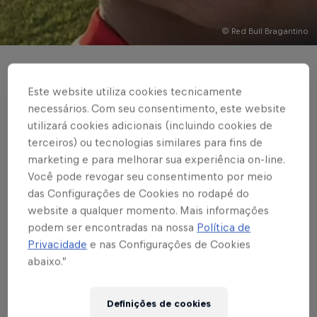
© Red Bull Bragantino
BASE MASCULINA
Este website utiliza cookies tecnicamente
Braga goleia o Rio
necessários. Com seu consentimento, este website
Claro pela 1ª rodada
utilizará cookies adicionais (incluindo cookies de
terceiros) ou tecnologias similares para fins de
do Paulistão Sub-20
marketing e para melhorar sua experiência on-line.
Você pode revogar seu consentimento por meio
das Configurações de Cookies no rodapé do
Massa Bruta estreou com grande vitória
website a qualquer momento. Mais informações
fora de casa
podem ser encontradas na nossa
Política de
Privacidade
e nas Configurações de Cookies
Escrito por Bruno Sousa
abaixo.”
3 min de leitura
Published on
26.04.2025 · 18:00 UTC
Definições de cookies