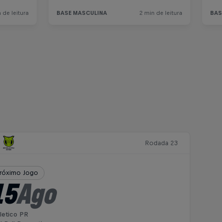
Rodada 23
róximo Jogo
15
Ago
letico PR