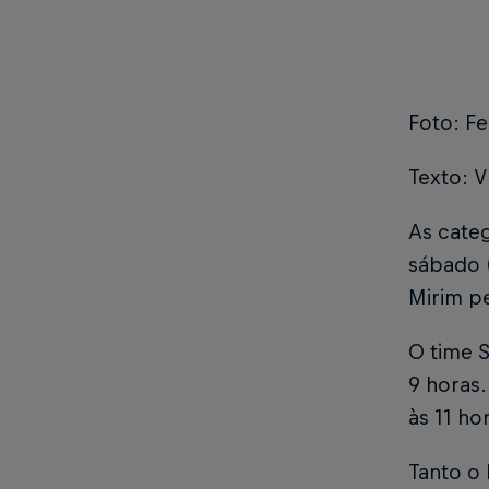
Foto: F
Texto: V
As categ
sábado (
Mirim p
O time S
9 horas.
às 11 h
Tanto o 