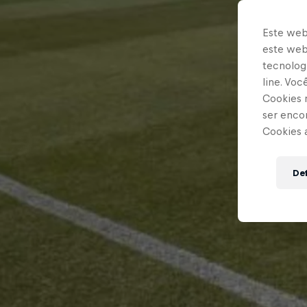
Este web
este webs
tecnologi
line. Vo
Cookies 
ser enco
Cookies 
Def