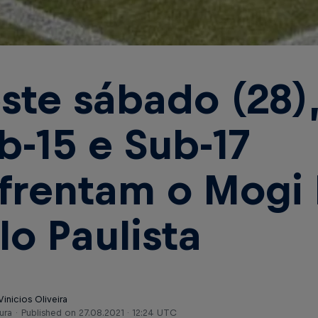
ste sábado (28),
b-15 e Sub-17
frentam o Mogi
lo Paulista
Vinicios Oliveira
ura
Published on
27.08.2021 · 12:24 UTC