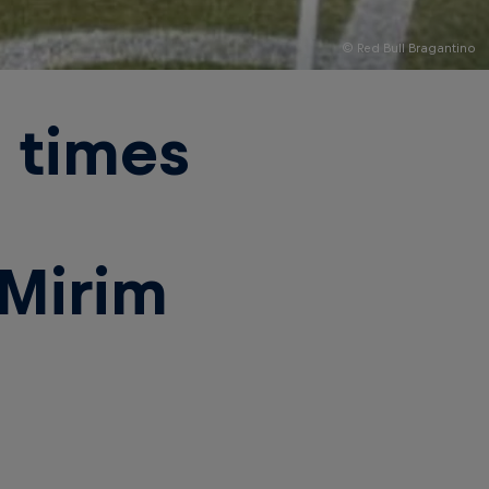
© Red Bull Bragantino
 times
 Mirim