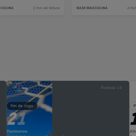
Rodada 14
Fim de Jogo
P
2
1
-
Fluminense
Ath