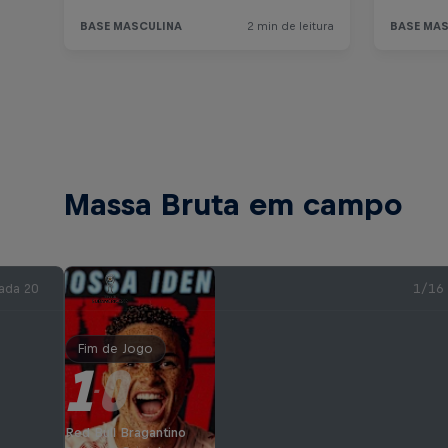
Massa Bruta em campo
ada 20
1/16
Fim de Jogo
1
0
-
Red Bull Bragantino