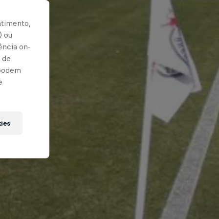
ntimento,
) ou
ência on-
 de
 podem
e
kies