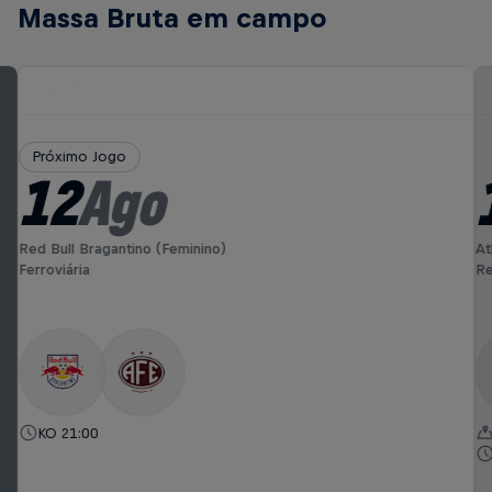
Massa Bruta em campo
Próximo Jogo
12
Ago
Red Bull Bragantino (Feminino)
At
Ferroviária
Re
KO 21:00