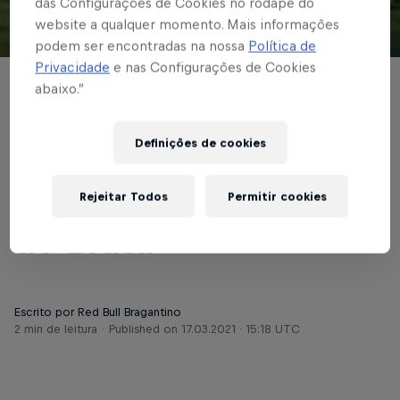
das Configurações de Cookies no rodapé do
website a qualquer momento. Mais informações
© Red Bull Bragantino
podem ser encontradas na nossa
Política de
Privacidade
e nas Configurações de Cookies
abaixo.”
COPA DO BRASIL
Red Bull Bragantino
Definições de cookies
enfrenta o Mirassol na
primeira fase da Copa
Rejeitar Todos
Permitir cookies
do Brasil
Escrito por Red Bull Bragantino
2 min de leitura
Published on
17.03.2021 · 15:18 UTC