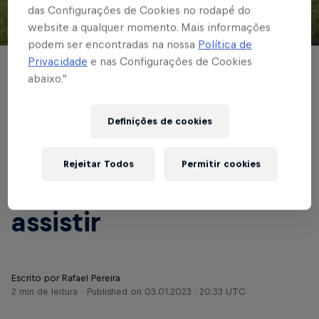
das Configurações de Cookies no rodapé do
website a qualquer momento. Mais informações
© Red Bull Bragantino
podem ser encontradas na nossa
Política de
Privacidade
e nas Configurações de Cookies
BASE MASCULINA
abaixo.”
Braga enfrenta o
Definições de cookies
Lemense pela primeira
rodada da Copa São
Rejeitar Todos
Permitir cookies
Paulo; Saiba onde
assistir
Escrito por Rafael Pereira
2 min de leitura
Published on
03.01.2023 · 20:33 UTC