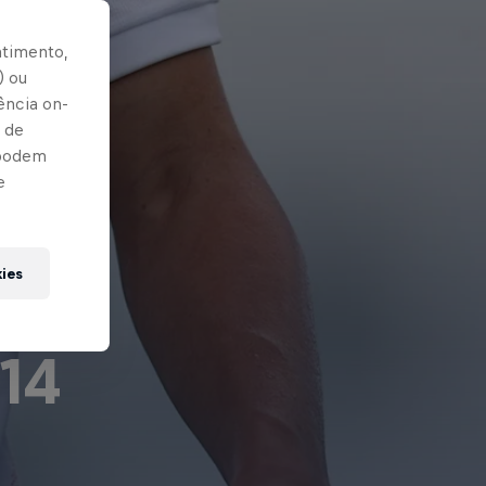
ntimento,
) ou
ência on-
 de
 podem
e
kies
14