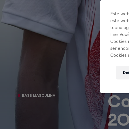
Este web
este webs
tecnologi
line. Vo
Cookies 
ser enco
Cookies 
Def
Co
BASE MASCULINA
20