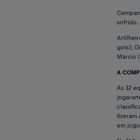
Campanha
sofrido.
Artilhei
gols); G
Márcio G
A COMP
As 32 e
jogaram
classifi
fizeram 
em jogos