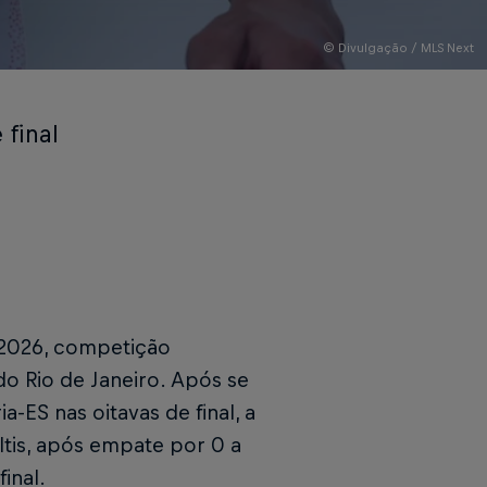
© Divulgação / MLS Next
final
 2026, competição
do Rio de Janeiro. Após se
a-ES nas oitavas de final, a
tis, após empate por 0 a
inal.