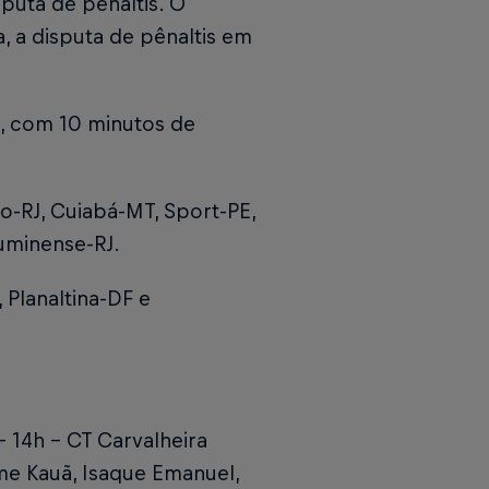
puta de pênaltis. O
, a disputa de pênaltis em
, com 10 minutos de
go-RJ, Cuiabá-MT, Sport-PE,
uminense-RJ.
 Planaltina-DF e
– 14h – CT Carvalheira
rme Kauã, Isaque Emanuel,