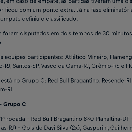
se, em caso de empate, as partidas tiveram uma dis
 ficou com um ponto extra. Já na fase eliminatória
empate definiu o classificado.
s foram disputados em dois tempos de 30 minutos
o.
is equipes participantes: Atlético Mineiro, Flamen
o-RJ, Santos-SP, Vasco da Gama-RJ, Grêmio-RS e Fl
está no Grupo C: Red Bull Bragantino, Resende-RJ,
im-RJ.
– Grupo C
1ª rodada – Red Bull Bragantino 8x0 Planaltina-DF 
as-RJ) – Gols de Davi Silva (2x), Gasperini, Guilhe