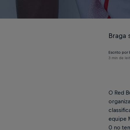
Braga 
Escrito por
3 min de lei
O Red B
organiza
classifi
equipe 
0 no tem