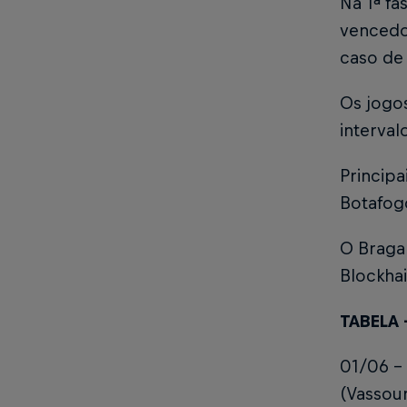
Na 1ª fa
vencedor
caso de 
Os jogo
interval
Principa
Botafog
O Braga 
Blockha
TABELA 
01/06 – 
(Vassour