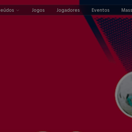
teúdos
Jogos
Jogadores
Eventos
Mass