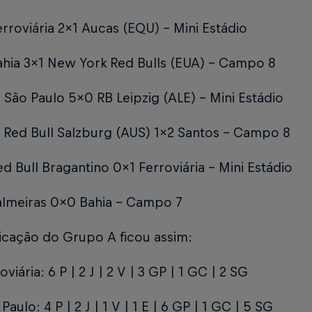
erroviária 2x1 Aucas (EQU) - Mini Estádio
hia 3x1 New York Red Bulls (EUA) - Campo 8
 São Paulo 5x0 RB Leipzig (ALE) - Mini Estádio
Red Bull Salzburg (AUS) 1x2 Santos - Campo 8
ed Bull Bragantino 0x1 Ferroviária - Mini Estádio
lmeiras 0x0 Bahia - Campo 7
ficação do Grupo A ficou assim:
oviária: 6 P | 2 J | 2 V | 3 GP | 1 GC | 2 SG
Paulo: 4 P | 2 J | 1 V | 1 E | 6 GP | 1 GC | 5 SG