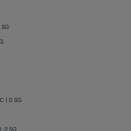
1 SG
SG
GC | 0 SG
| -2 SG