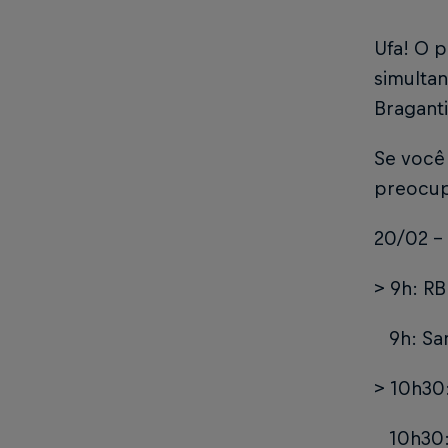
Ufa! O p
simulta
Braganti
Se você
preocup
20/02 - 
> 9h: RB
9h: San
> 10h30:
10h30: 