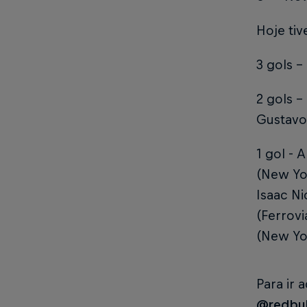
Hoje ti
3 gols
- 
2 gols
- 
Gustavo 
1 gol
- A
(New Yor
Isaac Ni
(Ferrovi
(New Yor
Para ir 
@redbul