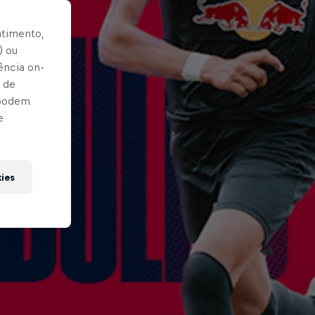
ntimento,
) ou
ência on-
 de
 podem
e
kies