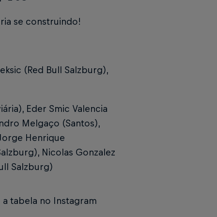
ia se construindo!
eksic (Red Bull Salzburg),
ária), Eder Smic Valencia
andro Melgaço (Santos),
 Jorge Henrique
 Salzburg), Nicolas Gonzalez
ull Salzburg)
a a tabela no Instagram