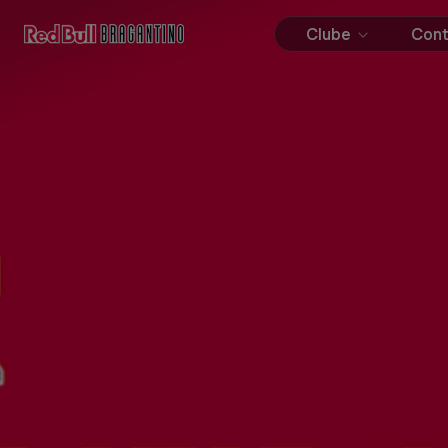
Clube
Con