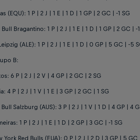
s (EQU): 1 P | 2 J | 1 E | 1 D | 1 GP | 2 GC | -1 SG
Bull Bragantino: 1 P | 2 J | 1 E | 1 D | 1 GP | 2 GC | -
eipzig (ALE): 1 P | 2 J | 1 E | 1 D | 0 GP | 5 GC | -5 
rupo B:
os: 6 P | 2 J | 2 V | 4 GP | 2 GC | 2 SG
a: 4 P | 2 J | 1 V | 1 E | 3 GP | 2 GC | 1 SG
 Bull Salzburg (AUS): 3 P | 2 J | 1 V | 1 D | 4 GP | 4 
eiras: 1 P | 2 J | 1 E | 1 D | 2 GP | 3 GC | -1 SG
 York Red Bulls (EUA): 0 P | 2 J | 2 D | 3 GP | 5 GC 