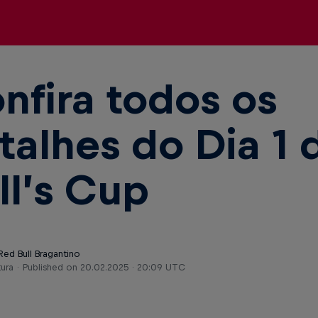
nfira todos os
talhes do Dia 1 
ll’s Cup
Red Bull Bragantino
tura
Published on
20.02.2025 · 20:09 UTC