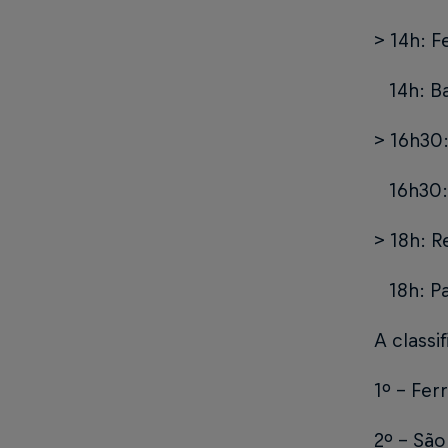
> 14h: F
14h: Ba
> 16h30:
16h30: 
> 18h: R
18h: Pa
A classi
1º - Ferr
2º - São 