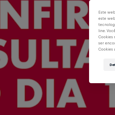
Este web
este webs
tecnologi
line. Vo
Cookies 
ser enco
Cookies 
Def