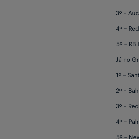
3º - Auca
4º - Red 
5º - RB L
Já no G
1º - Sant
2º - Bahi
3º - Red
4º - Palm
5º - New