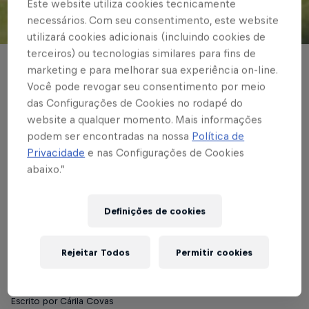
Este website utiliza cookies tecnicamente
necessários. Com seu consentimento, este website
© Red Bull Bragantino
utilizará cookies adicionais (incluindo cookies de
terceiros) ou tecnologias similares para fins de
BASE MASCULINA
marketing e para melhorar sua experiência on-line.
Você pode revogar seu consentimento por meio
Garotos do Braga
das Configurações de Cookies no rodapé do
website a qualquer momento. Mais informações
disputam finais da
podem ser encontradas na nossa
Política de
Aldeia Cup Sub-15 e
Privacidade
e nas Configurações de Cookies
abaixo.”
Sub-16
Definições de cookies
No Sub-15 a disputa será contra o Santa
Cruz na Série Prata e o Sub-16 enfrenta o
Rejeitar Todos
Permitir cookies
Cruzeiro na final da Série Ouro
Escrito por Cárila Covas