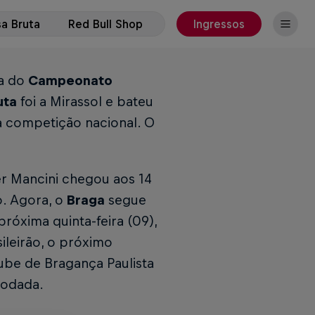
a Bruta
Red Bull Shop
Ingressos
ta do
Campeonato
uta
foi a Mirassol e bateu
 competição nacional. O
r Mancini chegou aos 14
o. Agora, o
Braga
segue
róxima quinta-feira (09),
ileirão, o próximo
ube de Bragança Paulista
 rodada.