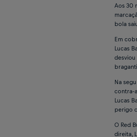
Aos 30 m
marcação
bola sai
Em cobr
Lucas B
desviou 
bragant
Na segu
contra-
Lucas Ba
perigo c
O Red Bu
direita,