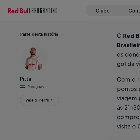
Clube
Con
Parte desta história
O
Red Bu
Brasile
os dono
gol da v
Pitta
Com o r
Paraguay
pontos e
viagem p
Veja o Perfil
às 21h30
comprom
visita o