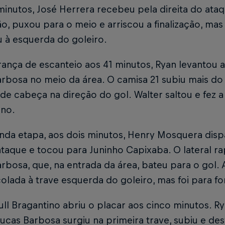
inutos, José Herrera recebeu pela direita do ataq
, puxou para o meio e arriscou a finalização, mas
u à esquerda do goleiro.
ança de escanteio aos 41 minutos, Ryan levantou a
arbosa no meio da área. O camisa 21 subiu mais d
de cabeça na direção do gol. Walter saltou e fez a
ino.
nda etapa, aos dois minutos, Henry Mosquera dis
ataque e tocou para Juninho Capixaba. O lateral 
rbosa, que, na entrada da área, bateu para o gol
olada à trave esquerda do goleiro, mas foi para fo
ll Bragantino abriu o placar aos cinco minutos. R
 Lucas Barbosa surgiu na primeira trave, subiu e de