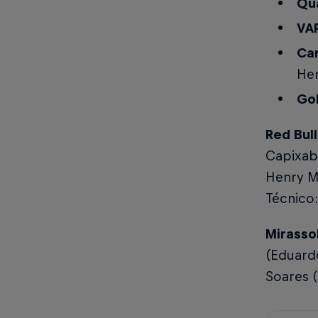
Qua
VAR
Ca
Her
Gol
Red Bull
Capixab
Henry Mo
Técnico:
Mirassol
(Eduardo
Soares (