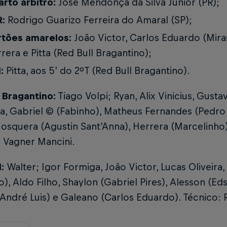
rto árbitro:
José Mendonça da Silva Junior (PR);
:
Rodrigo Guarizo Ferreira do Amaral (SP);
rtões amarelos:
João Victor, Carlos Eduardo (Mira
rera e Pitta (Red Bull Bragantino);
:
Pitta, aos 5’ do 2ºT (Red Bull Bragantino).
 Bragantino:
Tiago Volpi; Ryan, Alix Vinicius, Gust
a, Gabriel © (Fabinho), Matheus Fernandes (Pedro 
squera (Agustin Sant’Anna), Herrera (Marcelinho) e
 Vagner Mancini.
:
Walter; Igor Formiga, João Victor, Lucas Oliveira, 
), Aldo Filho, Shaylon (Gabriel Pires), Alesson (Ed
André Luis) e Galeano (Carlos Eduardo). Técnico: 