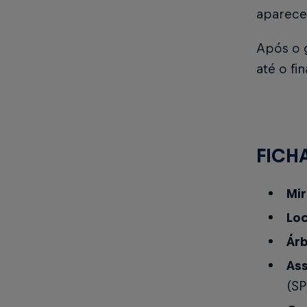
apareceu
Após o g
até o fi
FICH
Mir
Loc
Árb
Ass
(SP