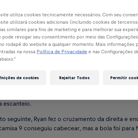
site utiliza cookies tecnicamente necessários. Com seu conse
 Bruta começou a partida com muita pressão no c
ite utilizará cookies adicionais (incluindo cookies de terceiros
, Henry Mosquera fez bela jogada pela esquerda, 
as similares para fins de marketing e para melhorar sua experi
, invadiu a área e bateu para o gol. Walter fez a d
cê pode revogar seu consentimento por meio das Configurações
no rodapé do website a qualquer momento. Mais informações
inutos, Lucas Barbosa roubou a bola na faixa centr
ntradas na nossa
Política de Privacidade
e nas Configurações d
abaixo.”
 e arriscou o chute de longa distância. A bola p
reita do goleiro e foi para fora.
inições de cookies
Rejeitar Todos
Permitir coo
a jogada de Henry Mosquera pela esquerda aos 23
a ficou com a bola e bateu para o gol. A bola des
a escanteio.
o seguinte, Ryan fez o cruzamento da direita e en
camisa 9 conseguiu cabecear, mas a bola foi para f