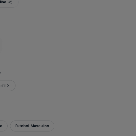
ilhe
y
rfil
ão
Futebol Masculino