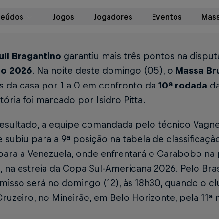
teúdos
Jogos
Jogadores
Eventos
Mass
ll Bragantino
garantiu mais três pontos na dispu
iro 2026
. Na noite deste domingo (05), o
Massa Br
s da casa por 1 a 0 em confronto da
10ª rodada
da
itória foi marcado por Isidro Pitta.
esultado, a equipe comandada pelo técnico Vagne
 subiu para a 9ª posição na tabela de classificaçã
ara a Venezuela, onde enfrentará o Carabobo na p
, na estreia da Copa Sul-Americana 2026. Pelo Bras
isso será no domingo (12), às 18h30, quando o cl
 Cruzeiro, no Mineirão, em Belo Horizonte, pela 11ª