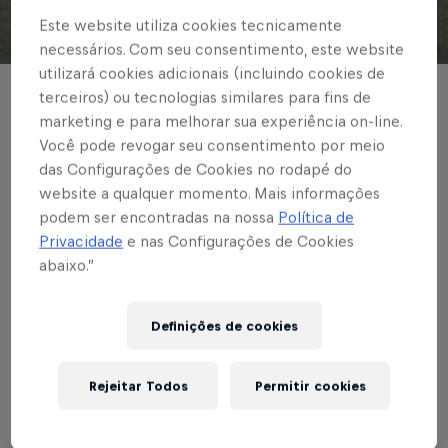
Este website utiliza cookies tecnicamente
© Lara Vantzen/Sport Club Internacional
necessários. Com seu consentimento, este website
utilizará cookies adicionais (incluindo cookies de
terceiros) ou tecnologias similares para fins de
Com o golaço marcado de fora da área,
marketing e para melhorar sua experiência on-line.
Mineira chegou a seu terceiro gol em três
Você pode revogar seu consentimento por meio
jogos disputados no Brasileiro Feminino
das Configurações de Cookies no rodapé do
website a qualquer momento. Mais informações
A1
podem ser encontradas na nossa
Política de
Privacidade
e nas Configurações de Cookies
Escrito por Carla Cenci
abaixo.”
3 min de leitura
Published on
14.03.2026 · 23:31 UTC
Definições de cookies
Na tarde deste sábado (14), o Red Bull Bragantino
Rejeitar Todos
Permitir cookies
enfrentou o Internacional em confronto válido pela
3ª rodada do Brasileiro Feminino A1. No Estádio