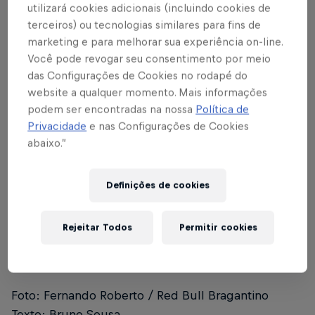
utilizará cookies adicionais (incluindo cookies de
terceiros) ou tecnologias similares para fins de
Índice
marketing e para melhorar sua experiência on-line.
Você pode revogar seu consentimento por meio
HISTÓRICO DE CONFRONTOS OFICIAIS
1
das Configurações de Cookies no rodapé do
website a qualquer momento. Mais informações
POSIÇÕES DE MOMENTO
2
podem ser encontradas na nossa
Política de
Privacidade
e nas Configurações de Cookies
PRÓXIMO COMPROMISSO
3
abaixo.”
O CAMPEONATO
4
Definições de cookies
Detalhes apenas até a 15ª rodada
5
Rejeitar Todos
Permitir cookies
Red Bull Bragantino
6
Foto: Fernando Roberto / Red Bull Bragantino
Texto: Bruno Sousa