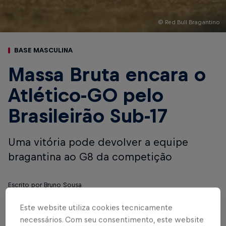
© Red Bull Bragantino
BASE MASCULINA
Massa Bruta encara o
Atlético-GO pelo
Brasileirão Sub-17
Uma vitória pode devolver a equipe
bragantina ao G8 da competição
Escrito por Bruno Sousa
3 min de leitura
Published on
14.07.2025 · 18:24 UTC
Este website utiliza cookies tecnicamente
necessários. Com seu consentimento, este website