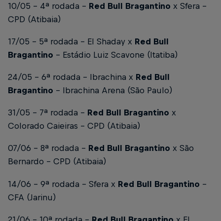
10/05 - 4ª rodada -
Red Bull Bragantino
x Sfera -
CPD (Atibaia)
17/05 - 5ª rodada - El Shaday x
Red Bull
Bragantino
- Estádio Luiz Scavone (Itatiba)
24/05 - 6ª rodada - Ibrachina x
Red Bull
Bragantino
- Ibrachina Arena (São Paulo)
31/05 - 7ª rodada -
Red Bull Bragantino
x
Colorado Caieiras - CPD (Atibaia)
07/06 - 8ª rodada -
Red Bull Bragantino
x São
Bernardo - CPD (Atibaia)
14/06 - 9ª rodada - Sfera x
Red Bull Bragantino
-
CFA (Jarinu)
21/06 - 10ª rodada -
Red Bull Bragantino
x El