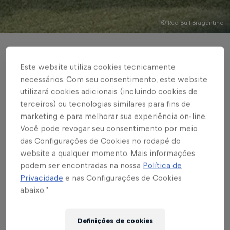
© Red Bull Bragantino
BASE MASCULINA
Este website utiliza cookies tecnicamente
Red Bull Bragantino
necessários. Com seu consentimento, este website
visita o Colorado
utilizará cookies adicionais (incluindo cookies de
terceiros) ou tecnologias similares para fins de
Caieiras pelo Paulistão
marketing e para melhorar sua experiência on-line.
Você pode revogar seu consentimento por meio
Sub-15 e Sub-17
das Configurações de Cookies no rodapé do
website a qualquer momento. Mais informações
Confronto desta segunda-feira (21) é
podem ser encontradas na nossa
Política de
Privacidade
e nas Configurações de Cookies
válido pela 2ª rodada da competição
abaixo.”
estadual
Definições de cookies
Escrito por Bruno Sousa