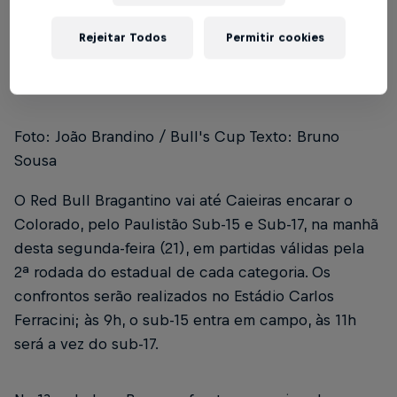
3 min de leitura
Published on
20.04.2025 · 14:29 UTC
Rejeitar Todos
Permitir cookies
Foto: João Brandino / Bull's Cup Texto: Bruno
Sousa
O Red Bull Bragantino vai até Caieiras encarar o
Colorado, pelo Paulistão Sub-15 e Sub-17, na manhã
desta segunda-feira (21), em partidas válidas pela
2ª rodada do estadual de cada categoria. Os
confrontos serão realizados no Estádio Carlos
Ferracini; às 9h, o sub-15 entra em campo, às 11h
será a vez do sub-17.