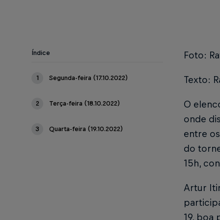
Índice
Foto: Ra
1
Segunda-feira (17.10.2022)
Texto: R
O elenco
2
Terça-feira (18.10.2022)
onde dis
3
Quarta-feira (19.10.2022)
entre os
do torne
15h, con
Artur It
partici
19, boa 