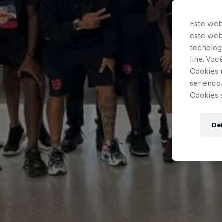
Este web
este webs
tecnologi
line. Vo
Cookies 
ser enco
Cookies 
Def