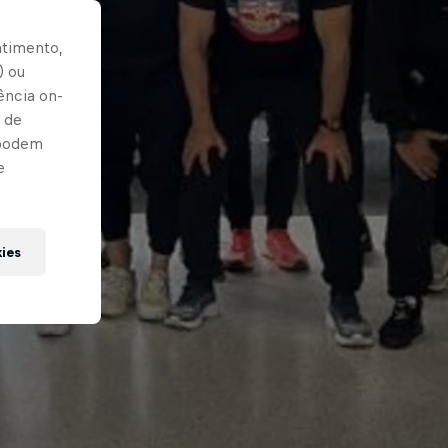
ntimento,
) ou
ência on-
 de
 podem
e
kies