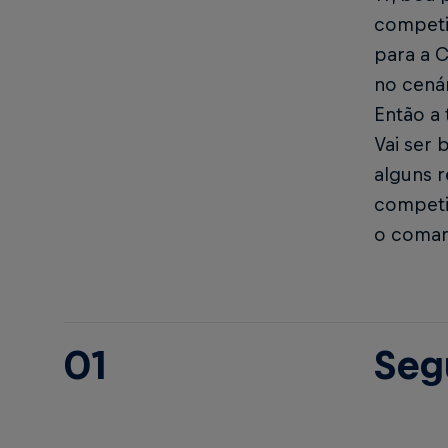
competir
para a 
no cená
Então a 
Vai ser
alguns 
competi
o coman
01
Seg