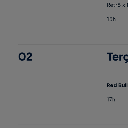
Retrô x
R
15h
02
Terç
Red Bul
17h