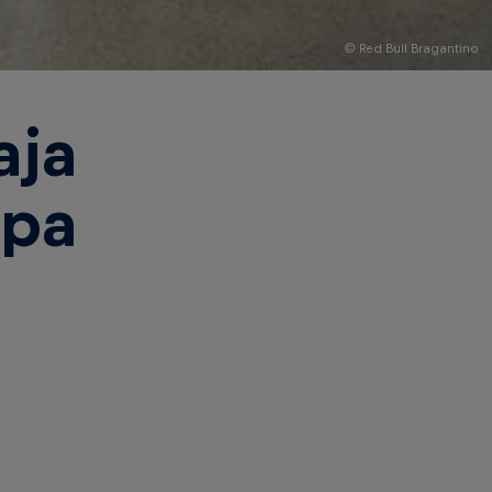
© Red Bull Bragantino
aja
opa