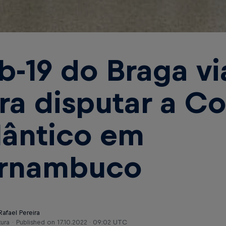
b-19 do Braga vi
ra disputar a C
lântico em
rnambuco
Rafael Pereira
tura
Published on
17.10.2022 · 09:02 UTC