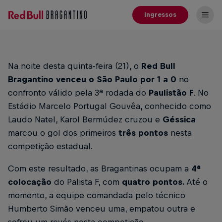
Ingressos
Na noite desta quinta-feira (21), o
Red Bull
Bragantino venceu o São Paulo por 1 a 0
no
confronto válido pela 3ª rodada do
Paulistão F
. No
Estádio Marcelo Portugal Gouvêa, conhecido como
Laudo Natel, Karol Bermúdez cruzou e
Géssica
marcou o gol dos primeiros
três pontos
nesta
competição estadual.
Com este resultado, as Bragantinas ocupam a
4ª
colocação
do Palista F, com
quatro pontos.
Até o
momento, a equipe comandada pelo
técnico
Humberto Simão
venceu uma, empatou outra e