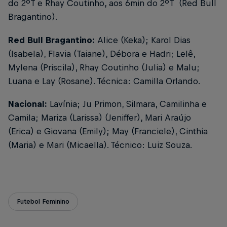
do 2ºT e Rhay Coutinho, aos 6min do 2ºT (Red Bull
Bragantino).
Red Bull Bragantino:
Alice (Keka); Karol Dias
(Isabela), Flavia (Taiane), Débora e Hadri; Lelê,
Mylena (Priscila), Rhay Coutinho (Julia) e Malu;
Luana e Lay (Rosane). Técnica: Camilla Orlando.
Nacional:
Lavínia; Ju Primon, Silmara, Camilinha e
Camila; Mariza (Larissa) (Jeniffer), Mari Araújo
(Erica) e Giovana (Emily); May (Franciele), Cinthia
(Maria) e Mari (Micaella). Técnico: Luiz Souza.
Futebol Feminino