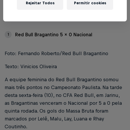
Rejeitar Todos
Permitir cookies
Índice
Red Bull Bragantino 5 x 0 Nacional
1
Foto: Fernando Roberto/Red Bull Bragantino
Texto: Vinicios Oliveira
A equipe feminina do Red Bull Bragantino somou
mais três pontos no Campeonato Paulista. Na tarde
desta sexta-feira (10), no CFA Red Bull, em Jarinu,
as Bragantinas venceram o Nacional por 5 a 0 pela
quinta rodada. Os gols do Massa Bruta foram
marcados por Lelê, Malu, Lay, Luana e Rhay
Coutinho.