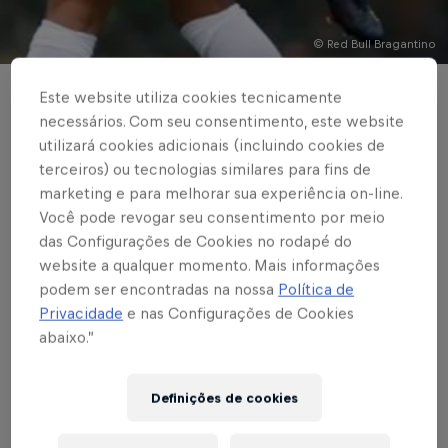
© Red Bull Bragantino
Este website utiliza cookies tecnicamente
FUTEBOL FEMININO
necessários. Com seu consentimento, este website
Em Jarinu, Bragantinas
utilizará cookies adicionais (incluindo cookies de
terceiros) ou tecnologias similares para fins de
goleiam Nacional e
marketing e para melhorar sua experiência on-line.
emplacam segunda
Você pode revogar seu consentimento por meio
das Configurações de Cookies no rodapé do
vitória seguida no
website a qualquer momento. Mais informações
podem ser encontradas na nossa
Política de
Paulista
Privacidade
e nas Configurações de Cookies
abaixo.”
Escrito por Vinicios Oliveira
Definições de cookies
3 min de leitura
Published on
10.09.2021 · 17:02 UTC