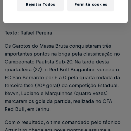
Rejeitar Todos
Permitir cookies
Foto: Cárila Covas/Ferroviária SAF
Texto: Rafael Pereira
Os Garotos do Massa Bruta conquistaram três
importantes pontos na briga pela classificação no
Campeonato Paulista Sub-20. Na tarde desta
quarta-feira (27), o Red Bull Bragantino venceu o
EC São Bernardo por 6 a 0 pela quarta rodada da
terceira fase (20ª geral) da competição Estadual.
Kevyn, Luciano e Marquinhos (quatro vezes)
marcaram os gols da partida, realizada no CFA
Red Bull, em Jarinu.
Com o resultado, o time comandado pelo técnico
Artur Itiro chega aos nove pontos e assume a