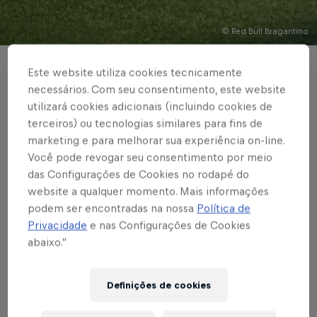
© Red Bull Bragantino
BASE MASCULINA
Este website utiliza cookies tecnicamente
necessários. Com seu consentimento, este website
Braga goleia o EC São
utilizará cookies adicionais (incluindo cookies de
terceiros) ou tecnologias similares para fins de
Bernardo por 6 a 0 e
marketing e para melhorar sua experiência on-line.
assume a liderança do
Você pode revogar seu consentimento por meio
das Configurações de Cookies no rodapé do
Paulistão Sub-20
website a qualquer momento. Mais informações
podem ser encontradas na nossa
Política de
Privacidade
e nas Configurações de Cookies
abaixo.”
Escrito por Rafael Pereira
3 min de leitura
Published on
27.09.2023 · 18:41 UTC
Definições de cookies