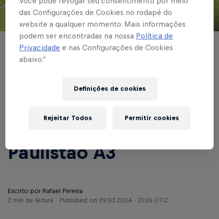
Você pode revogar seu consentimento por meio
das Configurações de Cookies no rodapé do
© Red Bull Bragantino
website a qualquer momento. Mais informações
podem ser encontradas na nossa
Política de
Privacidade
e nas Configurações de Cookies
FUTEBOL MASCULINO
abaixo.”
Red Bull Bragantino II
recebe o Grêmio
Definições de cookies
Prudente pela ida das
Rejeitar Todos
Permitir cookies
quartas de final do
Paulistão A3
Escrito por Rafael Pereira
2 min de leitura
Published on
29.03.2024 · 21:26 UTC