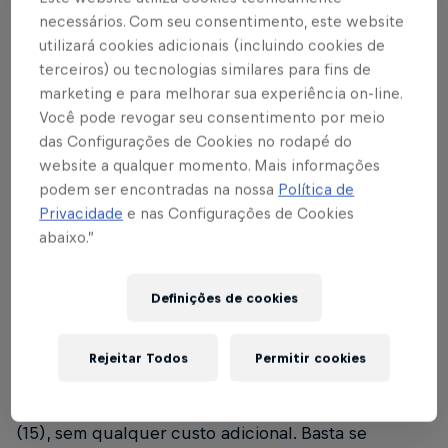
4 min de leitura
Published on
15.02.2025 · 08:40 UTC
necessários. Com seu consentimento, este website
utilizará cookies adicionais (incluindo cookies de
terceiros) ou tecnologias similares para fins de
marketing e para melhorar sua experiência on-line.
Você pode revogar seu consentimento por meio
das Configurações de Cookies no rodapé do
Texto: Cárila Covas
website a qualquer momento. Mais informações
podem ser encontradas na nossa
Política de
O Red Bull Bragantino enfrenta o Mirassol, no
Privacidade
e nas Configurações de Cookies
Estádio Nabi Abi Chedid, em partida válida pela 11ª
abaixo.”
rodada do Campeonato Paulista. O jogo será na
quinta-feira (20), às 18h30. Veja quando fazer o
Definições de cookies
check-in e como adquirir os ingressos.
Os sócios-torcedores Red Bull Bragantino
Rejeitar Todos
Permitir cookies
Experience têm prioridade e começaram a realizar o
check-in para o jogo a partir das 10h deste sábado
(15), sem qualquer custo adicional. Basta se