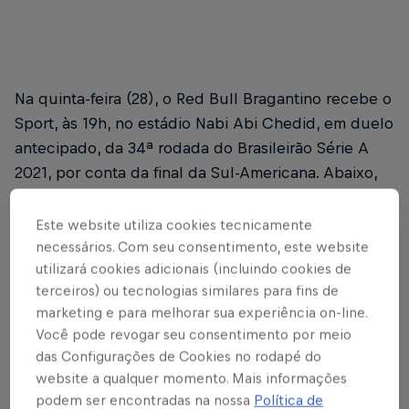
Na quinta-feira (28), o Red Bull Bragantino recebe o
Sport, às 19h, no estádio Nabi Abi Chedid, em duelo
antecipado, da 34ª rodada do Brasileirão Série A
2021, por conta da final da Sul-Americana. Abaixo,
trazemos todas as informações sobre a venda de
ingressos para o jogo.
Este website utiliza cookies tecnicamente
necessários. Com seu consentimento, este website
Atenção: todas as condições abaixo seguem as
utilizará cookies adicionais (incluindo cookies de
regras e protocolos estabelecidos pela Federação
terceiros) ou tecnologias similares para fins de
Paulista de Futebol e Confederação Brasileira de
marketing e para melhorar sua experiência on-line.
Você pode revogar seu consentimento por meio
Futebol e demais órgãos responsáveis.
das Configurações de Cookies no rodapé do
website a qualquer momento. Mais informações
podem ser encontradas na nossa
Política de