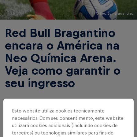
© Red Bull Bragantino
Red Bull Bragantino
encara o América na
Neo Química Arena.
Veja como garantir o
seu ingresso
Escrito por Red Bull Bragantino
Este website utiliza cookies tecnicamente
4 min de leitura
Published on
04.08.2023 · 15:24 UTC
necessários. Com seu consentimento, este website
utilizará cookies adicionais (incluindo cookies de
terceiros) ou tecnologias similares para fins de