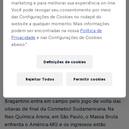
marketing e para melhorar sua experiência on-line.
Índice
Você pode revogar seu consentimento por meio
das Configurações de Cookies no rodapé do
Sócio-torcedor Red Bull Bragantino Experience
1
website a qualquer momento. Mais informações
podem ser encontradas na nossa
Política de
Venda de ingressos para o público geral (nas
Privacidade
e nas Configurações de Cookies
2
bilheterias e outros pontos …
abaixo.”
Humanitarian Esportes – Praça Raul Leme, 46
3
Definições de cookies
PREÇOS
4
Rejeitar Todos
Permitir cookies
Na próxima quinta-feira (10), às 21h, o Red Bull
Bragantino entra em campo pelo jogo de volta das
oitavas de final da Conmebol Sudamericana. Na
Neo Química Arena, em São Paulo, o Massa Bruta
enfrenta o América-MG e os ingressos estão