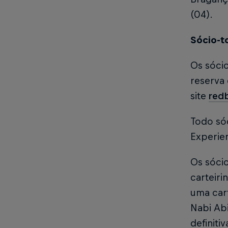
(04).
Sócio-t
Os sócio
reserva 
site
red
Todo sóc
Experien
Os sóci
carteir
uma cart
Nabi Abi
definiti