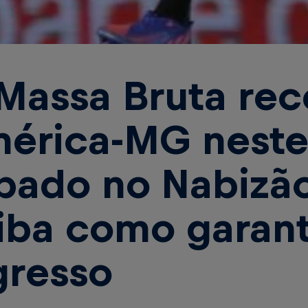
Massa Bruta rec
érica-MG nest
bado no Nabizão
iba como garant
gresso