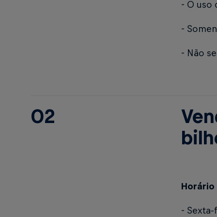
- O uso
- Soment
- Não se
02
Ven
bil
Horário
- Sexta-