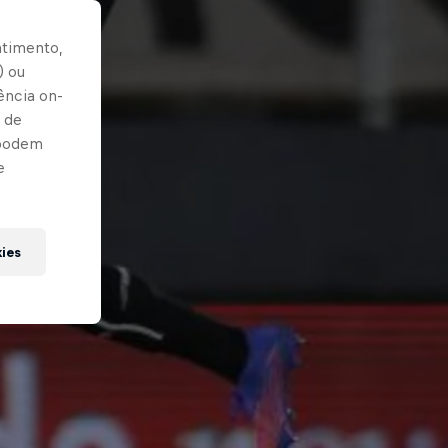
ntimento,
) ou
ência on-
 de
 podem
e
kies