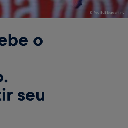
© Red Bull Bragantino
ebe o
e
.
ir seu