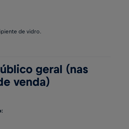
ipiente de vidro.
úblico geral (nas
 de venda)
o: