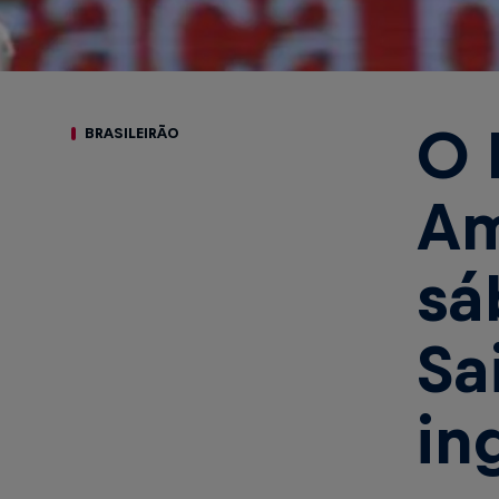
O 
BRASILEIRÃO
Am
sá
Sa
in