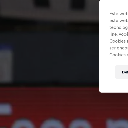
Este web
este webs
tecnologi
line. Vo
Cookies 
ser enco
Cookies 
Def