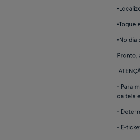
•Locali
•Toque e
•No dia 
Pronto, 
ATENÇ
- Para m
da tela 
- Determ
- E-tick