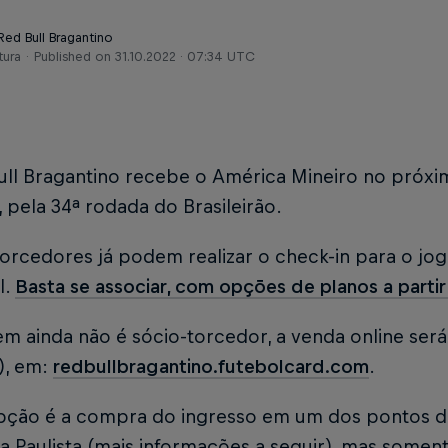
Red Bull Bragantino
tura
Published on
31.10.2022 · 07:34 UTC
ull Bragantino recebe o América Mineiro no próxim
 pela 34ª rodada do Brasileirão.
orcedores já podem realizar o check-in para o jo
l.
Basta se associar, com opções de planos a parti
m ainda não é sócio-torcedor, a venda online será
1), em:
redbullbragantino.futebolcard.com
.
pção é a compra do ingresso em um dos pontos d
 Paulista (mais informações a seguir), mas somente