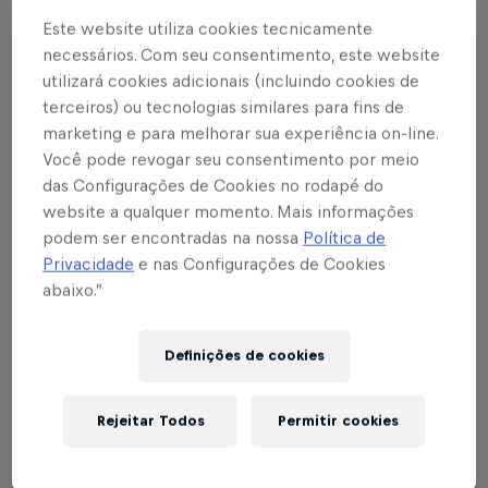
Índice
Este website utiliza cookies tecnicamente
necessários. Com seu consentimento, este website
utilizará cookies adicionais (incluindo cookies de
Sócio-torcedor Red Bull Bragantino Experience
1
terceiros) ou tecnologias similares para fins de
marketing e para melhorar sua experiência on-line.
Horário da venda de ingressos nas bilheterias
2
Você pode revogar seu consentimento por meio
do estádio:
das Configurações de Cookies no rodapé do
website a qualquer momento. Mais informações
Farmácia Central – Rua Coronel João Leme, 604
3
podem ser encontradas na nossa
Política de
Privacidade
e nas Configurações de Cookies
*Ônibus para torcedores saindo do
4
abaixo.”
Supermercado Mendonça às 19h30.
Definições de cookies
Torcida visitante
5
Rejeitar Todos
Permitir cookies
Na próxima terça-feira (11), às 21h30, o Red Bull
Bragantino encara o Atlético-MG, pelo Brasileirão