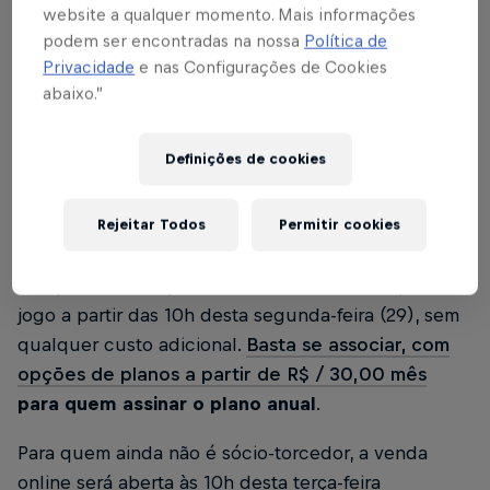
website a qualquer momento. Mais informações
podem ser encontradas na nossa
Política de
Privacidade
e nas Configurações de Cookies
abaixo.”
No próximo sábado (04), às 18h30, o Red Bull
Bragantino encara o Flamengo, pela quinta rodada
Definições de cookies
do Campeonato Brasileiro 2024, no Nabizão. Saiba
como garantir o seu ingresso.
Rejeitar Todos
Permitir cookies
Sócios-torcedores Red Bull Bragantino Experience
têm prioridade e podem realizar o check-in para o
jogo a partir das 10h desta segunda-feira (29), sem
qualquer custo adicional.
Basta se associar, com
opções de planos a partir de R$ / 30,00 mês
para quem assinar o plano anual
.
Para quem ainda não é sócio-torcedor, a venda
online será aberta às 10h desta terça-feira