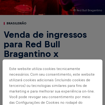
© Red Bull Bragantino
BRASILEIRÃO
Venda de ingressos
para Red Bull
Bragantino x
Flamengo, pelo
Este website utiliza cookies tecnicamente
Brasileirão 2024
necessários. Com seu consentimento, este website
utilizará cookies adicionais (incluindo cookies de
terceiros) ou tecnologias similares para fins de
marketing e para melhorar sua experiência on-line.
Escrito por Red Bull Bragantino
3 min de leitura
Published on
26.04.2024 · 16:22 UTC
Você pode revogar seu consentimento por meio
das Configurações de Cookies no rodapé do