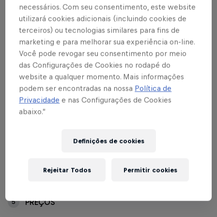
necessários. Com seu consentimento, este website
utilizará cookies adicionais (incluindo cookies de
terceiros) ou tecnologias similares para fins de
Índice
marketing e para melhorar sua experiência on-line.
Você pode revogar seu consentimento por meio
das Configurações de Cookies no rodapé do
Sócio-torcedor Red Bull Bragantino Experience
1
website a qualquer momento. Mais informações
podem ser encontradas na nossa
Política de
Venda de ingressos para o público geral (nas
2
Privacidade
e nas Configurações de Cookies
bilheterias e outros pontos …
abaixo.”
Casa Red Bull Bragantino – Rua Arthur Siqueira,
3
207
Definições de cookies
Supermercado Mendonça - Av. Dep. Virgílio de
4
Rejeitar Todos
Permitir cookies
Carvalho Pinto, 601
PREÇOS
5