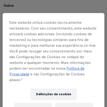
Índice
Sócio-torcedor Red Bull Bragantino Experience
1
Este website utiliza cookies tecnicamente
necessários. Com seu consentimento, este website
Horário da venda de ingressos nas bilheterias
2
utilizará cookies adicionais (incluindo cookies de
do estádio:
terceiros) ou tecnologias similares para fins de
marketing e para melhorar sua experiência on-line.
Casa Red Bull Bragantino – Rua Arthur Siqueira,
3
Você pode revogar seu consentimento por meio
207
das Configurações de Cookies no rodapé do
website a qualquer momento. Mais informações
Farmácia Central – Rua Coronel João Leme, 604
4
podem ser encontradas na nossa
Política de
Privacidade
e nas Configurações de Cookies
*Ônibus para torcedores saindo do
abaixo.”
5
Supermercado Mendonça às 16h30.
Definições de cookies
Torcida visitante
6