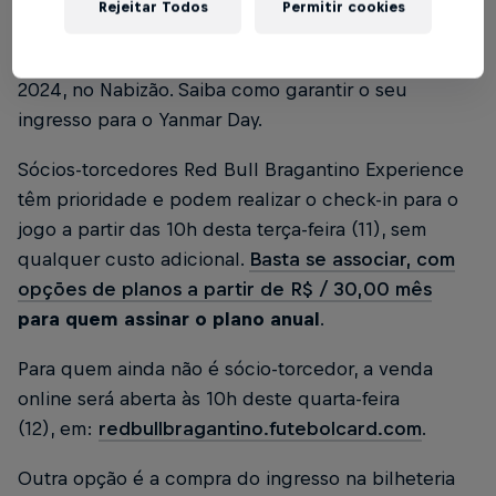
Rejeitar Todos
Permitir cookies
No próximo sábado (15), às 18h30, o Red Bull
Bragantino encara o Juventude, pelo Brasileirão
2024, no Nabizão. Saiba como garantir o seu
ingresso para o Yanmar Day.
Sócios-torcedores Red Bull Bragantino Experience
têm prioridade e podem realizar o check-in para o
jogo a partir das 10h desta terça-feira (11), sem
qualquer custo adicional.
Basta se associar, com
opções de planos a partir de R$ / 30,00 mês
para quem assinar o plano anual
.
Para quem ainda não é sócio-torcedor, a venda
online será aberta às 10h deste quarta-feira
(12), em:
redbullbragantino.futebolcard.com
.
Outra opção é a compra do ingresso na bilheteria