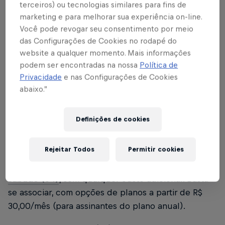
4 min de leitura
Published on
03.05.2024 · 10:48 UTC
terceiros) ou tecnologias similares para fins de
marketing e para melhorar sua experiência on-line.
Você pode revogar seu consentimento por meio
das Configurações de Cookies no rodapé do
website a qualquer momento. Mais informações
podem ser encontradas na nossa
Política de
Na próxima quinta-feira (09), às 21h, o Red Bull
Privacidade
e nas Configurações de Cookies
Bragantino entra em campo, no Nabizão, para
abaixo.”
enfrentar o Racing (ARG), pela CONMEBOL
Sudamericana. Saiba como garantir o seu ingresso.
Definições de cookies
Sócios-torcedores Red Bull Bragantino
Rejeitar Todos
Permitir cookies
Experience têm prioridade e podem realizar o
check-in para a partida a partir das 10h desta
sábado (04)
, sem qualquer custo adicional. Basta
se associar, com opções de planos a partir de R$
30,00/mês (para assinantes do plano anual).