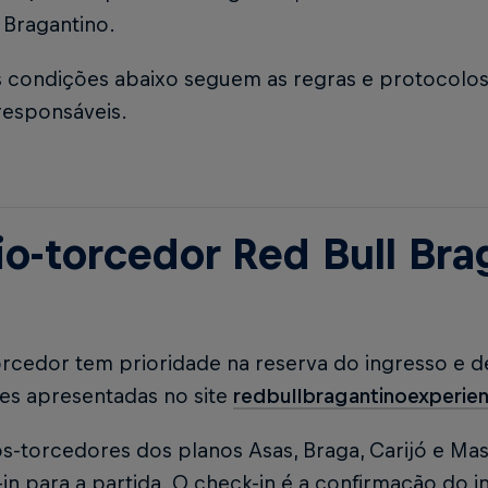
 Bragantino.
s condições abaixo seguem as regras e protocolos
responsáveis.
io-torcedor Red Bull Bra
rcedor tem prioridade na reserva do ingresso e d
ões apresentadas no site
redbullbragantinoexperie
s-torcedores dos planos Asas, Braga, Carijó e Mas
in para a partida. O check-in é a confirmação do i