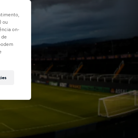
ntimento,
) ou
ência on-
 de
 podem
e
kies