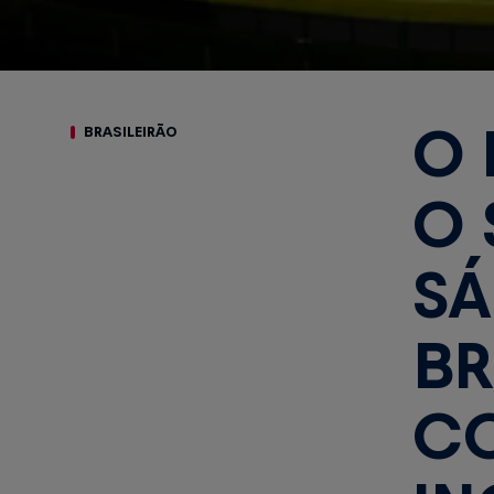
O 
BRASILEIRÃO
O 
SÁ
BR
CO