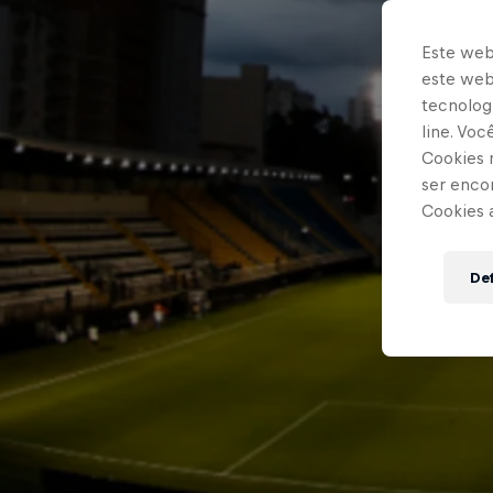
Este web
este webs
tecnologi
line. Vo
Cookies 
ser enco
Cookies 
Def