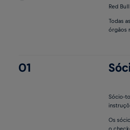
Red Bull
Todas a
órgãos 
01
Sóc
Sócio-to
instruç
Os sócio
o check-