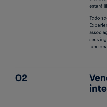
estará l
Todo sóc
Experien
associa
seus ing
funcion
02
Ven
inte