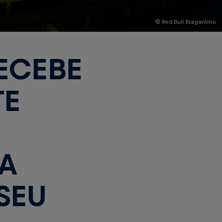
© Red Bull Bragantino
ECEBE
TE
BA
SEU