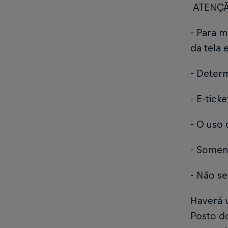
ATENÇ
- Para m
da tela 
- Determ
- E-tick
- O uso
- Soment
- Não se
Haverá v
Posto d