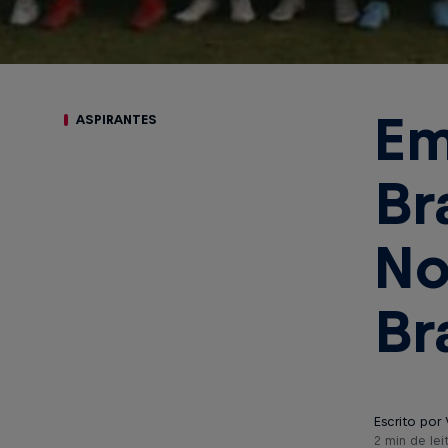
Em
ASPIRANTES
Br
No
Br
Escrito por 
2 min de lei