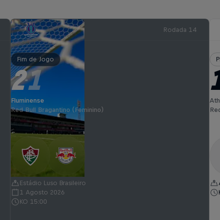
Rodada 14
Fim de Jogo
P
2
1
-
Fluminense
Ath
Red Bull Bragantino (Feminino)
Red
Estádio Luso Brasileiro
1 Agosto 2026
KO 15:00