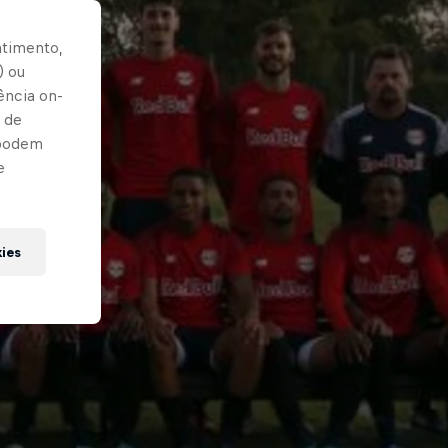
ntimento,
) ou
ência on-
 de
 podem
e
kies