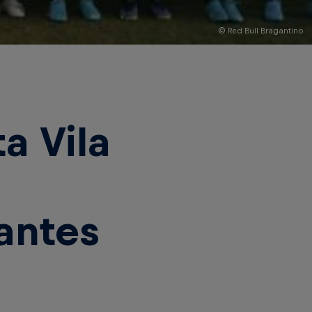
© Red Bull Bragantino
a Vila
rantes