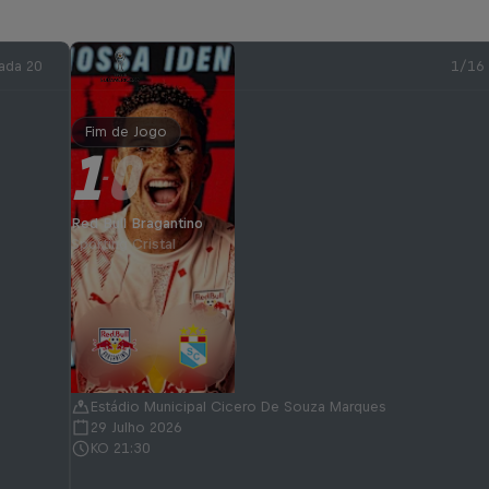
ada 20
1/16
Fim de Jogo
1
0
-
Red Bull Bragantino
Sporting Cristal
Estádio Municipal Cicero De Souza Marques
29 Julho 2026
KO 21:30