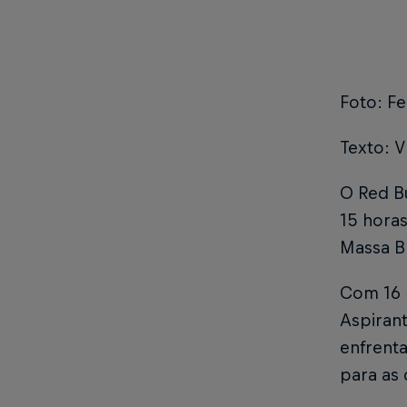
Foto: F
Texto: V
O Red Bu
15 horas
Massa Br
Com 16 p
Aspiran
enfrent
para as 