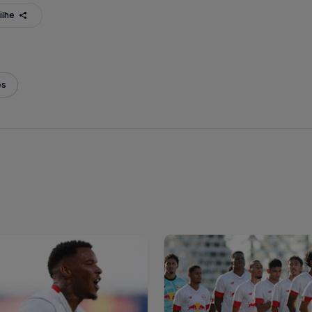
ilhe
es