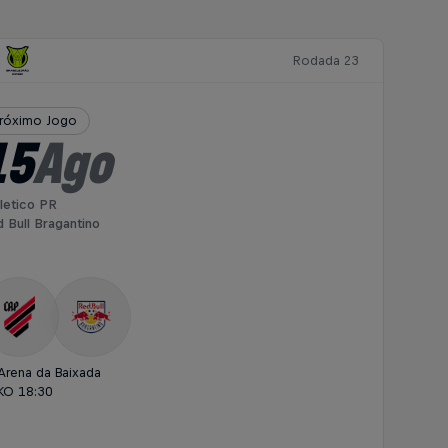
Rodada 23
róximo Jogo
15
Ago
letico PR
 Bull Bragantino
Arena da Baixada
KO 18:30