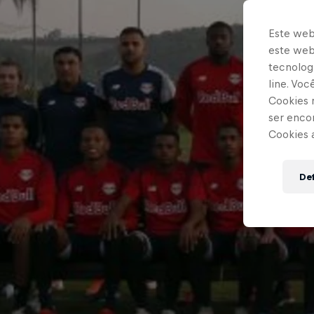
Este web
este webs
tecnologi
line. Vo
Cookies 
ser enco
Cookies 
Def