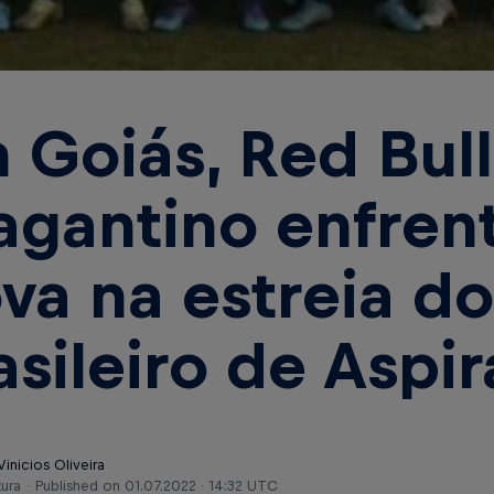
 Goiás, Red Bull
agantino enfrent
va na estreia do
asileiro de Aspi
Vinicios Oliveira
tura
Published on
01.07.2022 · 14:32 UTC